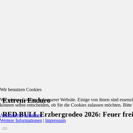
Wir benutzen Cookies
Extrem Enduro
Wir nutzen Cookies auf unserer Website. Einige von ihnen sind essenzi
können selbst entscheiden, ob Sie die Cookies zulassen möchten. Bitte
RED BULL Erzbergrodeo 2026: Feuer fre
Akzeptieren
Ablehnen
Weitere Informationen
|
Impressum