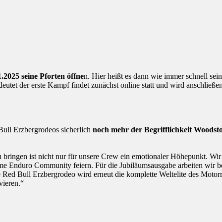
1.2025 seine Pforten öffne
n. Hier heißt es dann wie immer schnell sei
deutet der erste Kampf findet zunächst online statt und wird anschließe
 Bull Erzbergrodeos sicherlich
noch mehr der Begrifflichkeit Woods
bringen ist nicht nur für unsere Crew ein emotionaler Höhepunkt. Wir
eme Enduro Community feiern. Für die Jubiläumsausgabe arbeiten wir b
 Red Bull Erzbergrodeo wird erneut die komplette Weltelite des Moto
vieren.“