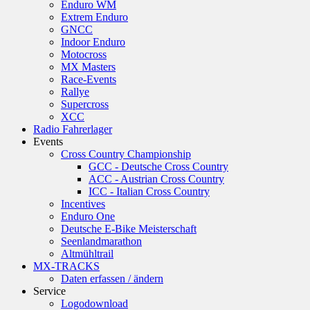
Enduro WM
Extrem Enduro
GNCC
Indoor Enduro
Motocross
MX Masters
Race-Events
Rallye
Supercross
XCC
Radio Fahrerlager
Events
Cross Country Championship
GCC - Deutsche Cross Country
ACC - Austrian Cross Country
ICC - Italian Cross Country
Incentives
Enduro One
Deutsche E-Bike Meisterschaft
Seenlandmarathon
Altmühltrail
MX-TRACKS
Daten erfassen / ändern
Service
Logodownload