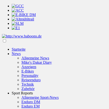
Startseite
News
Allgemeine News
Mike's Dakar Diary
Anzeigen
E-Bikes
Personality
Reiseenduro
Technik
Zubehör
Sport Reports
Allgemeine Sport-News
Enduro DM
Enduro EM