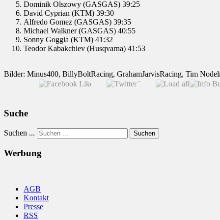
Dominik Olszowy (GASGAS) 39:25
David Cyprian (KTM) 39:30
Alfredo Gomez (GASGAS) 39:35
Michael Walkner (GASGAS) 40:55
Sonny Goggia (KTM) 41:32
Teodor Kabakchiev (Husqvarna) 41:53
Bilder: Minus400, BillyBoltRacing, GrahamJarvisRacing, Tim Node
Suche
Suchen ...
Suchen
Werbung
AGB
Kontakt
Presse
RSS