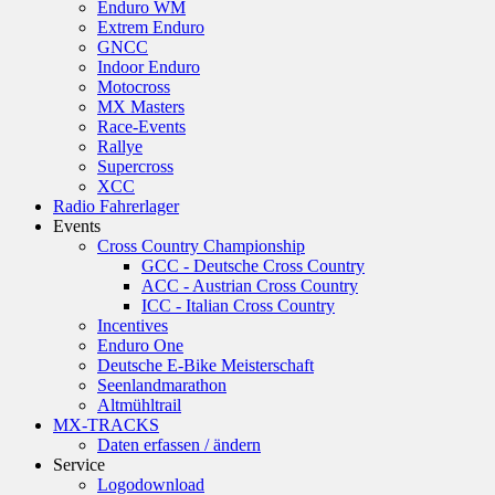
Enduro WM
Extrem Enduro
GNCC
Indoor Enduro
Motocross
MX Masters
Race-Events
Rallye
Supercross
XCC
Radio Fahrerlager
Events
Cross Country Championship
GCC - Deutsche Cross Country
ACC - Austrian Cross Country
ICC - Italian Cross Country
Incentives
Enduro One
Deutsche E-Bike Meisterschaft
Seenlandmarathon
Altmühltrail
MX-TRACKS
Daten erfassen / ändern
Service
Logodownload