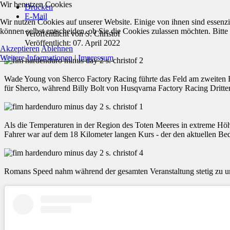
Wir benutzen Cookies
Drucken
E-Mail
Wir nutzen Cookies auf unserer Website. Einige von ihnen sind essenzi
können selbst entscheiden, ob Sie die Cookies zulassen möchten. Bitte
Veröffentlicht von
S. Christof
Veröffentlicht: 07. April 2022
Akzeptieren
Ablehnen
Weitere Informationen
|
Impressum
Wade Young von Sherco Factory Racing führte das Feld am zweiten 
für Sherco, während Billy Bolt von Husqvarna Factory Racing Dritte
Als die Temperaturen in der Region des Toten Meeres in extreme Höh
Fahrer war auf dem 18 Kilometer langen Kurs - der den aktuellen Bed
Romans Speed nahm während der gesamten Veranstaltung stetig zu und