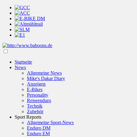
Startseite
News
Allgemeine News
Mike's Dakar Diary
Anzeigen
E-Bikes
Personality
Reiseenduro
Technik
Zubehör
Sport Reports
Allgemeine Sport-News
Enduro DM
Enduro EM