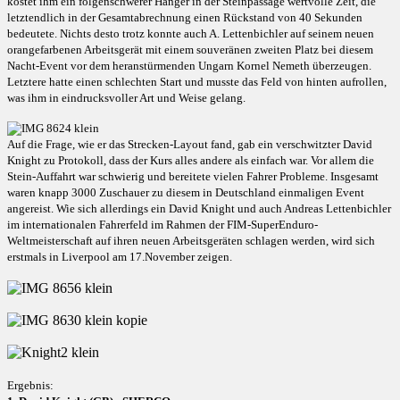
kostet ihm ein folgenschwerer Hänger in der Steinpassage wertvolle Zeit, die
letztendlich in der Gesamtabrechnung einen Rückstand von 40 Sekunden
bedeutete. Nichts desto trotz konnte auch A. Lettenbichler auf seinem neuen
orangefarbenen Arbeitsgerät mit einem souveränen zweiten Platz bei diesem
Nacht-Event vor dem heranstürmenden Ungarn Kornel Nemeth überzeugen.
Letztere hatte einen schlechten Start und musste das Feld von hinten aufrollen,
was ihm in eindrucksvoller Art und Weise gelang.
Auf die Frage, wie er das Strecken-Layout fand, gab ein verschwitzter David
Knight zu Protokoll, dass der Kurs alles andere als einfach war. Vor allem die
Stein-Auffahrt war schwierig und bereitete vielen Fahrer Probleme. Insgesamt
waren knapp 3000 Zuschauer zu diesem in Deutschland einmaligen Event
angereist. Wie sich allerdings ein David Knight und auch Andreas Lettenbichler
im internationalen Fahrerfeld im Rahmen der FIM-SuperEnduro-
Weltmeisterschaft auf ihren neuen Arbeitsgeräten schlagen werden, wird sich
erstmals in Liverpool am 17.November zeigen.
Ergebnis: