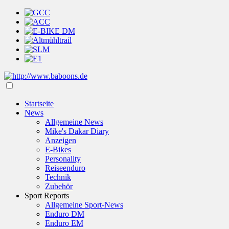
Startseite
News
Allgemeine News
Mike's Dakar Diary
Anzeigen
E-Bikes
Personality
Reiseenduro
Technik
Zubehör
Sport Reports
Allgemeine Sport-News
Enduro DM
Enduro EM