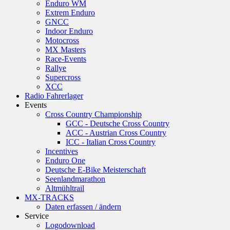
Enduro WM
Extrem Enduro
GNCC
Indoor Enduro
Motocross
MX Masters
Race-Events
Rallye
Supercross
XCC
Radio Fahrerlager
Events
Cross Country Championship
GCC - Deutsche Cross Country
ACC - Austrian Cross Country
ICC - Italian Cross Country
Incentives
Enduro One
Deutsche E-Bike Meisterschaft
Seenlandmarathon
Altmühltrail
MX-TRACKS
Daten erfassen / ändern
Service
Logodownload