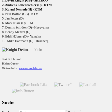
1. David Knight (GB) - SHERCO
2. Andreas Lettenbichler (D) - KTM
3. Kornel Nemeth (H) - KTM
4. Paul Bolton (GB) - KTM
5. Jan Peters (D)
6. Mark Risse (D) - TM
7. Dennis Schröter (D) - Husqvarna
8. Benny Menzel (D)
9. Eddi Hübner (D) - Yamaha
10. Mike Hartmann (D) - Husaberg
Text: S. Christof
Bilder: Günter
Weitere Infos:
www.mc-vellahn.de
Suche