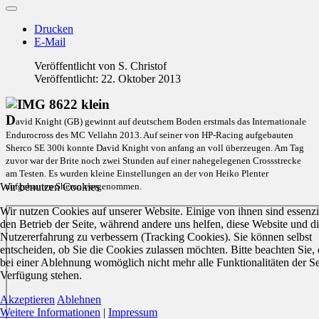
Drucken
E-Mail
Veröffentlicht von
S. Christof
Veröffentlicht: 22. Oktober 2013
D
avid Knight (GB) gewinnt auf deutschem Boden erstmals das Internationale
Endurocross des MC Vellahn 2013. Auf seiner von HP-Racing aufgebauten
Sherco SE 300i konnte David Knight von anfang an voll überzeugen. Am Tag
zuvor war der Brite noch zwei Stunden auf einer nahegelegenen Crossstrecke
am Testen. Es wurden kleine Einstellungen an der von Heiko Plenter
Wir benutzen Cookies
aufgebauten Sherco vorgenommen.
Wir nutzen Cookies auf unserer Website. Einige von ihnen sind essenzie
den Betrieb der Seite, während andere uns helfen, diese Website und d
Nutzererfahrung zu verbessern (Tracking Cookies). Sie können selbst
entscheiden, ob Sie die Cookies zulassen möchten. Bitte beachten Sie, 
bei einer Ablehnung womöglich nicht mehr alle Funktionalitäten der Se
Verfügung stehen.
Akzeptieren
Ablehnen
Weitere Informationen
|
Impressum