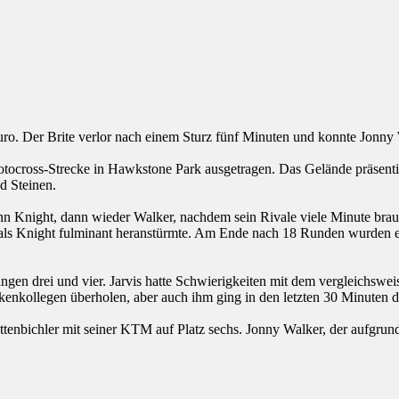
o. Der Brite verlor nach einem Sturz fünf Minuten und konnte Jonny 
tocross-Strecke in Hawkstone Park ausgetragen. Das Gelände präsentie
d Steinen.
dann Knight, dann wieder Walker, nachdem sein Rivale viele Minute br
, als Knight fulminant heranstürmte. Am Ende nach 18 Runden wurden e
gen drei und vier. Jarvis hatte Schwierigkeiten mit dem vergleichswe
kenkollegen überholen, aber auch ihm ging in den letzten 30 Minuten d
tenbichler mit seiner KTM auf Platz sechs. Jonny Walker, der aufgrund