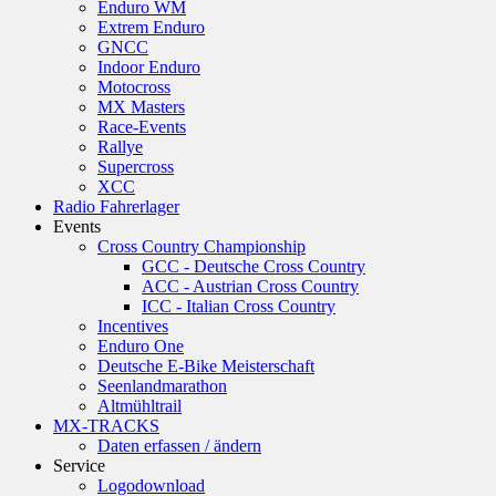
Enduro WM
Extrem Enduro
GNCC
Indoor Enduro
Motocross
MX Masters
Race-Events
Rallye
Supercross
XCC
Radio Fahrerlager
Events
Cross Country Championship
GCC - Deutsche Cross Country
ACC - Austrian Cross Country
ICC - Italian Cross Country
Incentives
Enduro One
Deutsche E-Bike Meisterschaft
Seenlandmarathon
Altmühltrail
MX-TRACKS
Daten erfassen / ändern
Service
Logodownload