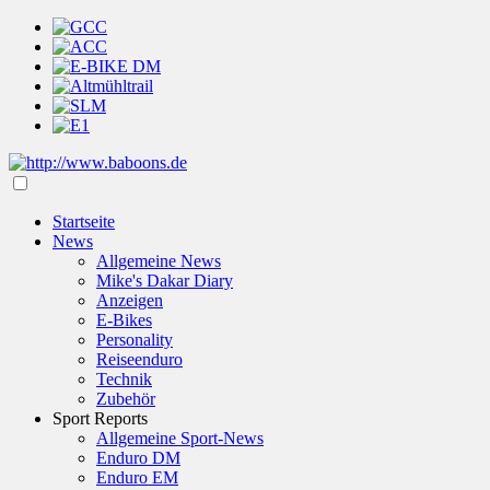
Startseite
News
Allgemeine News
Mike's Dakar Diary
Anzeigen
E-Bikes
Personality
Reiseenduro
Technik
Zubehör
Sport Reports
Allgemeine Sport-News
Enduro DM
Enduro EM