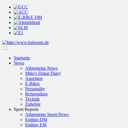
Startseite
News
Allgemeine News
Mike's Dakar Diary
Anzeigen
E-Bikes
Personality
Reiseenduro
Technik
Zubehör
Sport Reports
Allgemeine Sport-News
Enduro DM
Enduro EM