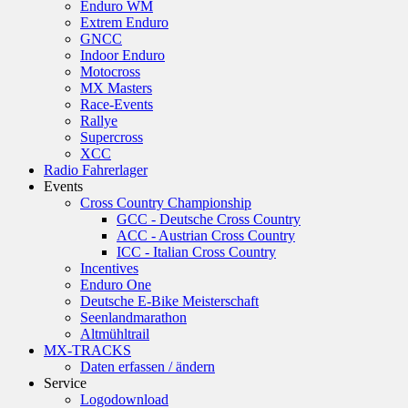
Enduro WM
Extrem Enduro
GNCC
Indoor Enduro
Motocross
MX Masters
Race-Events
Rallye
Supercross
XCC
Radio Fahrerlager
Events
Cross Country Championship
GCC - Deutsche Cross Country
ACC - Austrian Cross Country
ICC - Italian Cross Country
Incentives
Enduro One
Deutsche E-Bike Meisterschaft
Seenlandmarathon
Altmühltrail
MX-TRACKS
Daten erfassen / ändern
Service
Logodownload