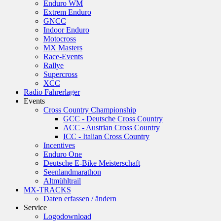
Enduro WM
Extrem Enduro
GNCC
Indoor Enduro
Motocross
MX Masters
Race-Events
Rallye
Supercross
XCC
Radio Fahrerlager
Events
Cross Country Championship
GCC - Deutsche Cross Country
ACC - Austrian Cross Country
ICC - Italian Cross Country
Incentives
Enduro One
Deutsche E-Bike Meisterschaft
Seenlandmarathon
Altmühltrail
MX-TRACKS
Daten erfassen / ändern
Service
Logodownload