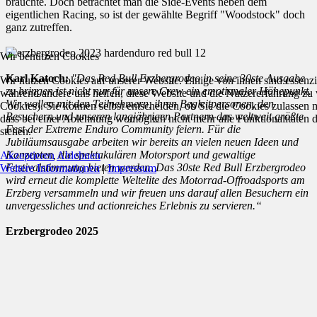
bräuchte. Doch betrachtet man die Side-Events neben dem
eigentlichen Racing, so ist der gewählte Begriff "Woodstock" doch
ganz zutreffen.
Wir benutzen Cookies
Karl Katoch:
"Das Red Bull Erzbergrodeo in seine 30ste Ausgabe
Wir nutzen Cookies auf unserer Website. Einige von ihnen sind essenzie
zu bringen ist nicht nur für unsere Crew ein emotionaler Höhepunkt.
während andere uns helfen, diese Website und die Nutzererfahrung zu 
Wir wollen mit den Teilnehmern, ihren Begleitpersonen, den
Cookies). Sie können selbst entscheiden, ob Sie die Cookies zulassen 
Besuchern und unseren langjährigen Partnern das weltweit größte
dass bei einer Ablehnung womöglich nicht mehr alle Funktionalitäten 
Fest der Extreme Enduro Community feiern. Für die
stehen.
Jubiläumsausgabe arbeiten wir bereits an vielen neuen Ideen und
Konzepten, die spektakulären Motorsport und gewaltige
Akzeptieren
Ablehnen
Festivalstimmung bieten werden. Das 30ste Red Bull Erzbergrodeo
Weitere Informationen
|
Impressum
wird erneut die komplette Weltelite des Motorrad-Offroadsports am
Erzberg versammeln und wir freuen uns darauf allen Besuchern ein
unvergessliches und actionreiches Erlebnis zu servieren.“
Erzbergrodeo 2025