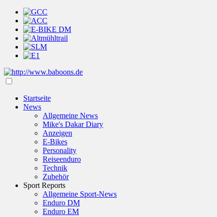
Startseite
News
Allgemeine News
Mike's Dakar Diary
Anzeigen
E-Bikes
Personality
Reiseenduro
Technik
Zubehör
Sport Reports
Allgemeine Sport-News
Enduro DM
Enduro EM