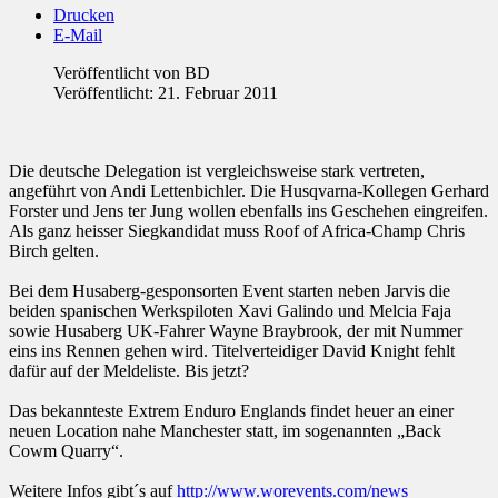
Drucken
E-Mail
Veröffentlicht von
BD
Veröffentlicht: 21. Februar 2011
Die deutsche Delegation ist vergleichsweise stark vertreten,
angeführt von Andi Lettenbichler. Die Husqvarna-Kollegen Gerhard
Forster und Jens ter Jung wollen ebenfalls ins Geschehen eingreifen.
Als ganz heisser Siegkandidat muss Roof of Africa-Champ Chris
Birch gelten.
Bei dem Husaberg-gesponsorten Event starten neben Jarvis die
beiden spanischen Werkspiloten Xavi Galindo und Melcia Faja
sowie Husaberg UK-Fahrer Wayne Braybrook, der mit Nummer
eins ins Rennen gehen wird. Titelverteidiger David Knight fehlt
dafür auf der Meldeliste. Bis jetzt?
Das bekannteste Extrem Enduro Englands findet heuer an einer
neuen Location nahe Manchester statt, im sogenannten „Back
Cowm Quarry“.
Weitere Infos gibt´s auf
http://www.worevents.com/news