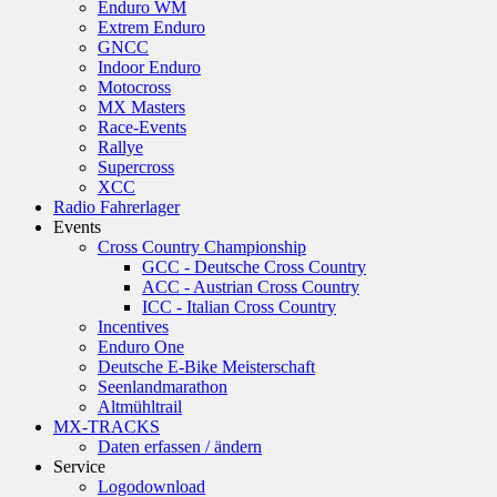
Enduro WM
Extrem Enduro
GNCC
Indoor Enduro
Motocross
MX Masters
Race-Events
Rallye
Supercross
XCC
Radio Fahrerlager
Events
Cross Country Championship
GCC - Deutsche Cross Country
ACC - Austrian Cross Country
ICC - Italian Cross Country
Incentives
Enduro One
Deutsche E-Bike Meisterschaft
Seenlandmarathon
Altmühltrail
MX-TRACKS
Daten erfassen / ändern
Service
Logodownload