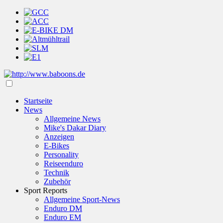
Startseite
News
Allgemeine News
Mike's Dakar Diary
Anzeigen
E-Bikes
Personality
Reiseenduro
Technik
Zubehör
Sport Reports
Allgemeine Sport-News
Enduro DM
Enduro EM