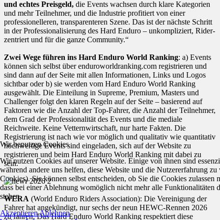
und echtes Preisgeld,
die Events wachsen durch klare Kategorien
und mehr Teilnehmer, und die Industrie profitiert von einer
professionelleren, transparenteren Szene. Das ist der nächste Schritt
in der Professionalisierung des Hard Enduro – unkompliziert, Rider-
zentriert und für die ganze Community.“
Zwei Wege führen ins Hard Enduro World Ranking
: a) Events
können sich selbst über enduroworldranking.com registrieren und
sind dann auf der Seite mit allen Informationen, Links und Logos
sichtbar oder b) sie werden vom Hard Enduro World Ranking
ausgewählt. Die Einteilung in Supreme, Premium, Masters und
Challenger folgt den klaren Regeln auf der Seite – basierend auf
Faktoren wie die Anzahl der Top-Fahrer, die Anzahl der Teilnehmer,
dem Grad der Professionalität des Events und die mediale
Reichweite. Keine Vetternwirtschaft, nur harte Fakten. Die
Registrierung ist nach wie vor möglich und qualitativ wie quantitativ
Wir benutzen Cookies
hochwertige Events sind eingeladen, sich auf der Website zu
registrieren und beim Hard Enduro World Ranking mit dabei zu
Wir nutzen Cookies auf unserer Website. Einige von ihnen sind essenzie
sein.
während andere uns helfen, diese Website und die Nutzererfahrung zu 
Cookies). Sie können selbst entscheiden, ob Sie die Cookies zulassen 
dass bei einer Ablehnung womöglich nicht mehr alle Funktionalitäten 
stehen.
WERA
(World Enduro Riders Association): Die Vereinigung der
Fahrer hat angekündigt, nur sechs der neun HEWC-Rennen 2026
Akzeptieren
Ablehnen
zu fahren. Das Hard Enduro World Ranking respektiert diese