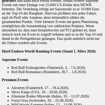
gesichert
und kann noch erhöht werden, sobald weitere Supreme
Events mit einer Einlage von 25.000 US-Dollar dem HEWR
beitreten. Die Verteilung erfolgt am Saisonende zu je 10.000 Euro
an die Top-10 der Rangliste. Hiervon profitiert also jeder Fahrer,
egal ob Profi oder Amateur, denn letztendlich zählen die
gesammelten Punkte. Viele kleinere Events mit guten Platzierung
ermöglichen die Ansammlung von zahlreichen Punkten. Wenn
abzusehen ist, dass man beispielsweise auf P12 gelistet ist, dann
einfach noch ein Event in Angriff nehmen und so in die Top-10 und
damit in die Preisgeldzone gelangen. Das pusht natürlich nicht nur
die Fahrer sondern alle Events.
Hard Enduro World Ranking Events (Stand 1. März 2026)
Supreme Events
Red Bull Erzbergrodeo (Österreich, 4. - 7.6.2026)
Red Bull Romaniacs (Rumänien, 28.7. - 1.8.2026)
Premium Events
Alestrem (Frankreich, 17. - 19.4.2026)
Silver Kings (USA, 18. - 20.06.2026)
Abestone Rodeo Miravale (Italien, 10. - 12.07.2026)
Forza Orza (Schweden, 20. - 22.08.2026)
Wild Woods Extreme (Italien, 12. - 14.09.2026)