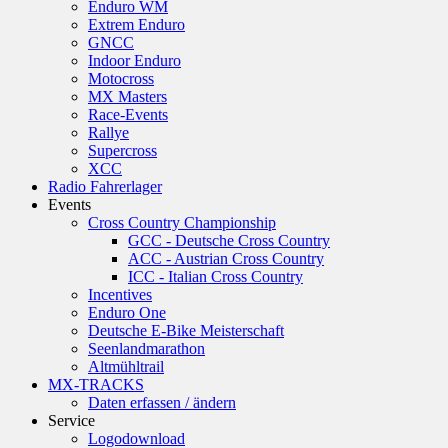
Enduro WM
Extrem Enduro
GNCC
Indoor Enduro
Motocross
MX Masters
Race-Events
Rallye
Supercross
XCC
Radio Fahrerlager
Events
Cross Country Championship
GCC - Deutsche Cross Country
ACC - Austrian Cross Country
ICC - Italian Cross Country
Incentives
Enduro One
Deutsche E-Bike Meisterschaft
Seenlandmarathon
Altmühltrail
MX-TRACKS
Daten erfassen / ändern
Service
Logodownload