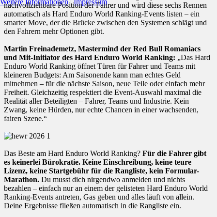
Weitere Informationen
|
Impressum
nachvollziehbare Position der Fahrer und wird diese sechs Rennen
automatisch als Hard Enduro World Ranking-Events listen – ein
smarter Move, der die Brücke zwischen den Systemen schlägt und
den Fahrern mehr Optionen gibt.
Martin Freinademetz, Mastermind der Red Bull Romaniacs
und Mit-Initiator des Hard Enduro World Ranking:
„Das Hard
Enduro World Ranking öffnet Türen für Fahrer und Teams mit
kleineren Budgets: Am Saisonende kann man echtes Geld
mitnehmen – für die nächste Saison, neue Teile oder einfach mehr
Freiheit. Gleichzeitig respektiert die Event-Auswahl maximal die
Realität aller Beteiligten – Fahrer, Teams und Industrie. Kein
Zwang, keine Hürden, nur echte Chancen in einer wachsenden,
fairen Szene.“
Das Beste am Hard Enduro World Ranking?
Für die Fahrer gibt
es keinerlei Bürokratie. Keine Einschreibung, keine teure
Lizenz, keine Startgebühr für die Rangliste, kein Formular-
Marathon.
Du musst dich nirgendwo anmelden und nichts
bezahlen – einfach nur an einem der gelisteten Hard Enduro World
Ranking-Events antreten, Gas geben und alles läuft von allein.
Deine Ergebnisse fließen automatisch in die Rangliste ein.