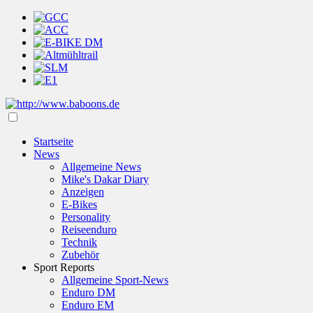
Startseite
News
Allgemeine News
Mike's Dakar Diary
Anzeigen
E-Bikes
Personality
Reiseenduro
Technik
Zubehör
Sport Reports
Allgemeine Sport-News
Enduro DM
Enduro EM