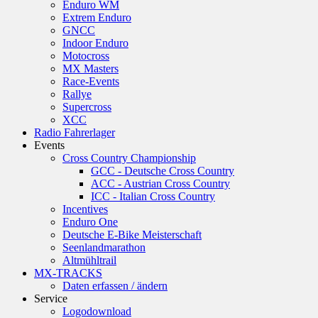
Enduro WM
Extrem Enduro
GNCC
Indoor Enduro
Motocross
MX Masters
Race-Events
Rallye
Supercross
XCC
Radio Fahrerlager
Events
Cross Country Championship
GCC - Deutsche Cross Country
ACC - Austrian Cross Country
ICC - Italian Cross Country
Incentives
Enduro One
Deutsche E-Bike Meisterschaft
Seenlandmarathon
Altmühltrail
MX-TRACKS
Daten erfassen / ändern
Service
Logodownload