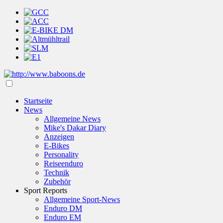
Startseite
News
Allgemeine News
Mike's Dakar Diary
Anzeigen
E-Bikes
Personality
Reiseenduro
Technik
Zubehör
Sport Reports
Allgemeine Sport-News
Enduro DM
Enduro EM