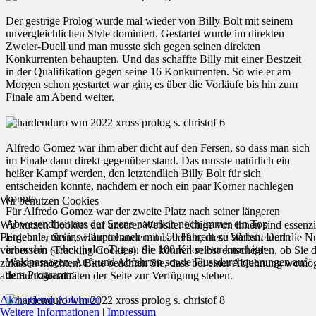
Der gestrige Prolog wurde mal wieder von Billy Bolt mit seinem
unvergleichlichen Style dominiert. Gestartet wurde im direkten
Zweier-Duell und man musste sich gegen seinen direkten
Konkurrenten behaupten. Und das schaffte Billy mit einer Bestzeit
in der Qualifikation gegen seine 16 Konkurrenten. So wie er am
Morgen schon gestartet war ging es über die Vorläufe bis hin zum
Finale am Abend weiter.
Alfredo Gomez war ihm aber dicht auf den Fersen, so dass man sich
im Finale dann direkt gegenüber stand. Das musste natürlich ein
heißer Kampf werden, den letztendlich Billy Bolt für sich
entscheiden konnte, nachdem er noch ein paar Körner nachlegen
konnte.
Wir benutzen Cookies
Für Alfredo Gomez war der zweite Platz nach seiner längeren
Abwesendheit aus der Szene natürlich noch immer ein Top
Wir nutzen Cookies auf unserer Website. Einige von ihnen sind essenzie
Ergebnis, um ins Hauptrennen mit 150 Fahrern zu starten. Denn
Betrieb der Seite, während andere uns helfen, diese Website und die N
immerhin stehen jeden Tag an die 100 Kilometer knackige
verbessern (Tracking Cookies). Sie können selbst entscheiden, ob Sie 
Waldpassagen, Auf- und Abfahrten sowie Flussdurchquerungen auf
zulassen möchten. Bitte beachten Sie, dass bei einer Ablehnung womög
dem Programm.
alle Funktionalitäten der Seite zur Verfügung stehen.
Akzeptieren
Ablehnen
Weitere Informationen
|
Impressum