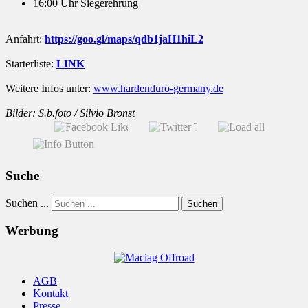
16:00 Uhr Siegerehrung
Anfahrt:
https://goo.gl/maps/qdb1jaH1hiL2
Starterliste:
LINK
Weitere Infos unter:
www.hardenduro-germany.de
Bilder: S.b.foto / Silvio Bronst
Suche
Suchen ...
Suchen
Werbung
AGB
Kontakt
Presse