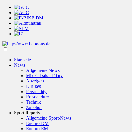
Startseite
News
Allgemeine News
Mike's Dakar Diary
Anzeigen
E-Bikes
Personality
Reiseenduro
Technik
Zubehör
Sport Reports
Allgemeine Sport-News
Enduro DM
Enduro EM