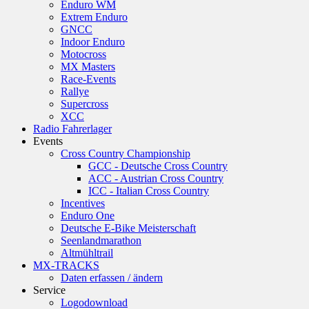
Enduro WM
Extrem Enduro
GNCC
Indoor Enduro
Motocross
MX Masters
Race-Events
Rallye
Supercross
XCC
Radio Fahrerlager
Events
Cross Country Championship
GCC - Deutsche Cross Country
ACC - Austrian Cross Country
ICC - Italian Cross Country
Incentives
Enduro One
Deutsche E-Bike Meisterschaft
Seenlandmarathon
Altmühltrail
MX-TRACKS
Daten erfassen / ändern
Service
Logodownload