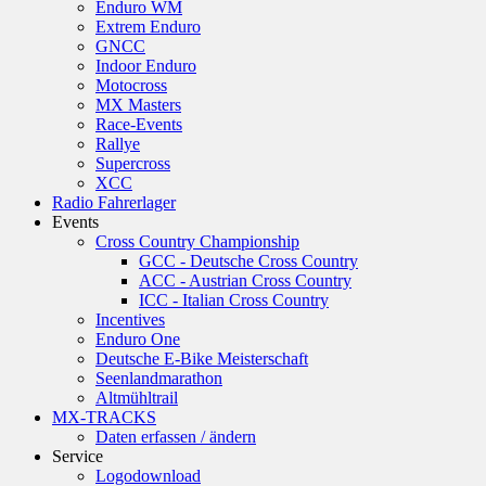
Enduro WM
Extrem Enduro
GNCC
Indoor Enduro
Motocross
MX Masters
Race-Events
Rallye
Supercross
XCC
Radio Fahrerlager
Events
Cross Country Championship
GCC - Deutsche Cross Country
ACC - Austrian Cross Country
ICC - Italian Cross Country
Incentives
Enduro One
Deutsche E-Bike Meisterschaft
Seenlandmarathon
Altmühltrail
MX-TRACKS
Daten erfassen / ändern
Service
Logodownload