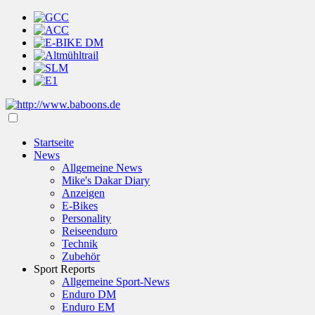
Startseite
News
Allgemeine News
Mike's Dakar Diary
Anzeigen
E-Bikes
Personality
Reiseenduro
Technik
Zubehör
Sport Reports
Allgemeine Sport-News
Enduro DM
Enduro EM