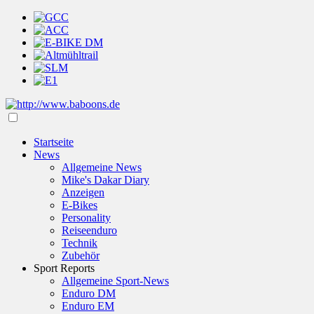
Startseite
News
Allgemeine News
Mike's Dakar Diary
Anzeigen
E-Bikes
Personality
Reiseenduro
Technik
Zubehör
Sport Reports
Allgemeine Sport-News
Enduro DM
Enduro EM