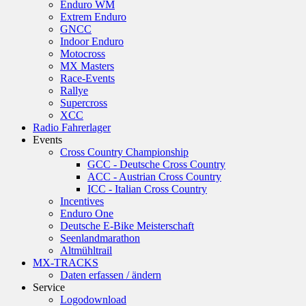
Enduro WM
Extrem Enduro
GNCC
Indoor Enduro
Motocross
MX Masters
Race-Events
Rallye
Supercross
XCC
Radio Fahrerlager
Events
Cross Country Championship
GCC - Deutsche Cross Country
ACC - Austrian Cross Country
ICC - Italian Cross Country
Incentives
Enduro One
Deutsche E-Bike Meisterschaft
Seenlandmarathon
Altmühltrail
MX-TRACKS
Daten erfassen / ändern
Service
Logodownload