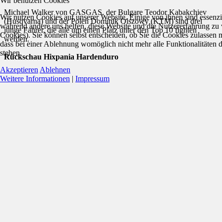
Wir benutzen Cookies
Michael Walker von GASGAS, der Bulgare Teodor Kabakchiev
Wir nutzen Cookies auf unserer Website. Einige von ihnen sind essenzie
(Husqvarna) und der Polen Dominik Olszowy (KTM) sind drei
während andere uns helfen, diese Website und die Nutzererfahrung zu 
junge Fahrer, die alle um einen Platz unter den Top 10 fighten
Cookies). Sie können selbst entscheiden, ob Sie die Cookies zulassen 
werden.
dass bei einer Ablehnung womöglich nicht mehr alle Funktionalitäten 
stehen.
Rückschau Hixpania Hardenduro
Akzeptieren
Ablehnen
Weitere Informationen
|
Impressum