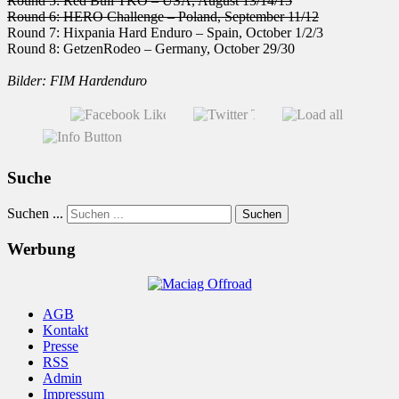
Round 5: Red Bull TKO – USA, August 13/14/15
Round 6: HERO Challenge – Poland, September 11/12
Round 7: Hixpania Hard Enduro – Spain, October 1/2/3
Round 8: GetzenRodeo – Germany, October 29/30
Bilder: FIM Hardenduro
Suche
Suchen ...
Suchen
Werbung
AGB
Kontakt
Presse
RSS
Admin
Impressum