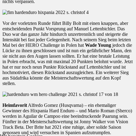
nichts verpassen.
Vor der vorletzten Runde führt Billy Bolt mit einen knappen, aber
entscheidenden Punkt Vorsprung auf Manuel Lettenbichler. Das
Duo war das ganze Jahr hindurch unzertrennlich und steigerte die
Intensität bei fast jeder Gelegenheit. Nach seinem Sieg beim letzten
Mal bei der HERO Challenge in Polen hat
Wade Young
jedoch die
Lücke zu ihnen geschlossen und ist nun ein gefährlicher Mann, den
sie nicht aus den Augen lassen sollten. Er hat eine brutale Leistung
in Polen erbracht, was mit maximal 20 Punkten belohnt wurde. Jetzt
hat er nur noch neun Punkte Rückstand auf Lettenbichler und ist
hochmotiviert, diesen Rückstand auszugleichen. Ein weiterer Sieg
aus Südafrika könnte die Meisterschaftswertung auf den Kopf
stellen.
Heimfavorit
Alfredo Gomez (Husqvarna) – ein ehemaliger
Gewinner des Hixpania Hard Enduro – und Mario Roman (Sherco)
werden in Aguilar de Campoo eine beeindruckende Paarung sein.
Fünfter in der Meisterschaftswertung ist Jonny Walker von Vision
Track Beta. Der Brite hat 2021 eine ruhige, aber solide Saison
genossen und wird versuchen in Spanien aufzutrumpfen.