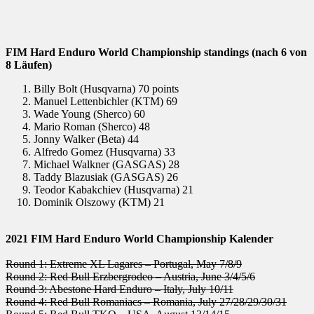
FIM Hard Enduro World Championship standings (nach 6 von
8 Läufen)
Billy Bolt (Husqvarna) 70 points
Manuel Lettenbichler (KTM) 69
Wade Young (Sherco) 60
Mario Roman (Sherco) 48
Jonny Walker (Beta) 44
Alfredo Gomez (Husqvarna) 33
Michael Walkner (GASGAS) 28
Taddy Blazusiak (GASGAS) 26
Teodor Kabakchiev (Husqvarna) 21
Dominik Olszowy (KTM) 21
2021 FIM Hard Enduro World Championship Kalender
Round 1: Extreme XL Lagares – Portugal, May 7/8/9
Round 2: Red Bull Erzbergrodeo – Austria, June 3/4/5/6
Round 3: Abestone Hard Enduro – Italy, July 10/11
Round 4: Red Bull Romaniacs – Romania, July 27/28/29/30/31