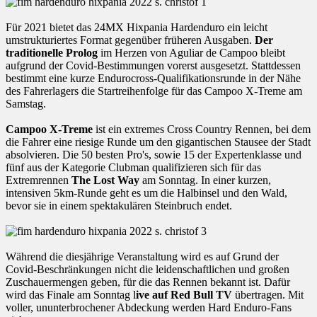
Für 2021 bietet das 24MX Hixpania Hardenduro ein leicht
umstrukturiertes Format gegenüber früheren Ausgaben.
Der
traditionelle Prolog
im Herzen von Aguliar de Campoo bleibt
aufgrund der Covid-Bestimmungen vorerst ausgesetzt. Stattdessen
bestimmt eine kurze Endurocross-Qualifikationsrunde in der Nähe
des Fahrerlagers die Startreihenfolge für das Campoo X-Treme am
Samstag.
Campoo X-Treme
ist ein extremes Cross Country Rennen, bei dem
die Fahrer eine riesige Runde um den gigantischen Stausee der Stadt
absolvieren. Die 50 besten Pro's, sowie 15 der Expertenklasse und
fünf aus der Kategorie Clubman qualifizieren sich für das
Extremrennen
The Lost Way
am Sonntag. In einer kurzen,
intensiven 5km-Runde geht es um die Halbinsel und den Wald,
bevor sie in einem spektakulären Steinbruch endet.
Während die diesjährige Veranstaltung wird es auf Grund der
Covid-Beschränkungen nicht die leidenschaftlichen und großen
Zuschauermengen geben, für die das Rennen bekannt ist. Dafür
wird das Finale am Sonntag l
ive auf Red Bull TV
übertragen. Mit
voller, ununterbrochener Abdeckung werden Hard Enduro-Fans