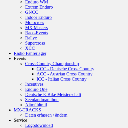
Enduro WM
Extrem Enduro
GNCC
Indoor Enduro
Motocross
MX Masters
Race-Events
Rallye
Supercross
XCC
Radio Fahrerlager
Events
Cross Country Championship
GCC - Deutsche Cross Country
ACC - Austrian Cross Country
ICC - Italian Cross Country
Incentives
Enduro One
Deutsche E-Bike Meisterschaft
Seenlandmarathon
Altmühltrail
MX-TRACKS
Daten erfassen / ändern
Service
Logodownload