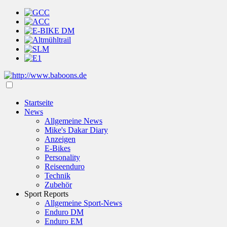
Startseite
News
Allgemeine News
Mike's Dakar Diary
Anzeigen
E-Bikes
Personality
Reiseenduro
Technik
Zubehör
Sport Reports
Allgemeine Sport-News
Enduro DM
Enduro EM