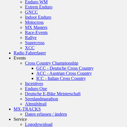
Enduro WM
Extrem Enduro
GNCC
Indoor Enduro
Motocross
MX Masters
Race-Events
Rallye
Supercross
XCC
Radio Fahrerlager
Events
Cross Country Championship
GCC - Deutsche Cross Country
ACC - Austrian Cross Country
ICC - Italian Cross Country
Incentives
Enduro One
Deutsche E-Bike Meisterschaft
Seenlandmarathon
Altmühltrail
MX-TRACKS
Daten erfassen / ändern
Service
Logodownload