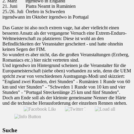
2. März irgendwo in England
21. Juni Piatra Neamt in Rumänien
25./26. Juli Örebro in Schweden
irgendwann im Oktober irgendwo in Portugal
Das Ganze ist also noch extrem vage, hat aber vielleicht einen
besseren Ansatz als der vergangene Versuch eine Extrem-Enduro-
Weltmeisterschaft zu platzieren: Diese ist wohl an den
Befindlichkeiten der Veranstalter gescheitert - und hatte ohnehin
keinen Segen der FIM.
So wundert es aber nicht, das die großen Veranstaltungen (Erzberg,
Romaniacs etc.) hier nicht vertreten sind.
Und irgendwo im Hintergrund scheinen ja die Veranstalter für die
Europameisterschaft (siehe oben) vorhanden zu sein, denn die UEM
spricht zwar von verschiedenen Austragungs-Modi und skizziert:
"England zwei Runden, drei Stunden" - Rumänien 1 Runde von 60
km und vier Stunden" - "Schweden 1 Runde von 10 km und vier
Stunden" - "Portugal Streckenlänge 25 km und fünf Stunden".
Doch am Ende soll als der kleinste gemeinsame Nenner die Härte
und die technische Herausforderung der einzelnen Rennen stehen.
Suche