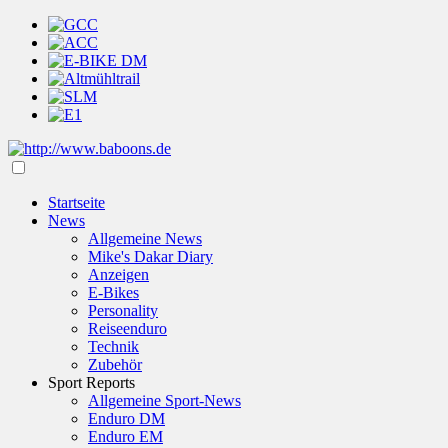
Startseite
News
Allgemeine News
Mike's Dakar Diary
Anzeigen
E-Bikes
Personality
Reiseenduro
Technik
Zubehör
Sport Reports
Allgemeine Sport-News
Enduro DM
Enduro EM