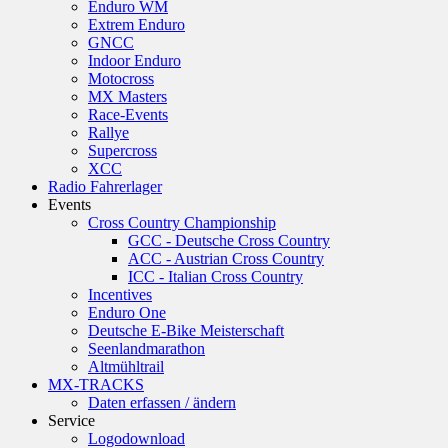
Enduro WM
Extrem Enduro
GNCC
Indoor Enduro
Motocross
MX Masters
Race-Events
Rallye
Supercross
XCC
Radio Fahrerlager
Events
Cross Country Championship
GCC - Deutsche Cross Country
ACC - Austrian Cross Country
ICC - Italian Cross Country
Incentives
Enduro One
Deutsche E-Bike Meisterschaft
Seenlandmarathon
Altmühltrail
MX-TRACKS
Daten erfassen / ändern
Service
Logodownload