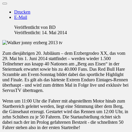
Drucken
E-Mail
Veröffentlicht von
BD
Veröffentlicht: 14. Mai 2014
Zum diesjährigen 20. Jubiläum – dem Erzbergrodeo XX, das vom
29. Mai bis 1. Juni 2014 stattfindet – werden wieder 1.500
Teilnehmer aus knapp 40 Nationen am „Berg aus Eisen“ in der
Steiermark erwartet sowie bis zu 40.000 Fans. Das Red Bull Hare
Scramble am Event-Sonntag bildet dabei das sportliche Highlight
und Finale. Es gilt als das härteste Extrem Enduro Eintages-Rennen
überhaupt - und wird zum dritten Mal in Folge live und exklusiv bei
ServusTV übertragen.
Wenn um 11:00 Uhr die Fahrer mit abgestelltem Motor hinab zum
Startbereich geleitet werden, liegt eine Stimmung über dem Berg,
die Gänsehaut erzeugt. Gestartet wird das Rennen um 12:00 Uhr, in
zehn Schüben zu je 50 Fahrern. Die Startaufstellung richtet sich
dabei nach der im Prolog gefahrenen Bestzeit - die schnellsten 50
Fahrer stehen also in der ersten Startreihe!