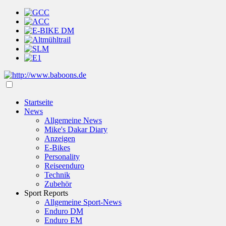
Startseite
News
Allgemeine News
Mike's Dakar Diary
Anzeigen
E-Bikes
Personality
Reiseenduro
Technik
Zubehör
Sport Reports
Allgemeine Sport-News
Enduro DM
Enduro EM