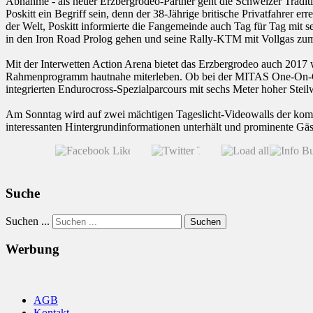
Abnahme - als neuer Erzbergrodeo-Partner geht die Schweizer Tradi
Poskitt ein Begriff sein, denn der 38-Jährige britische Privatfahrer 
der Welt, Poskitt informierte die Fangemeinde auch Tag für Tag mi
in den Iron Road Prolog gehen und seine Rally-KTM mit Vollgas zum
Mit der Interwetten Action Arena bietet das Erzbergrodeo auch 2017 
Rahmenprogramm hautnahe miterleben. Ob bei der MITAS One-On-One
integrierten Endurocross-Spezialparcours mit sechs Meter hoher Steil
Am Sonntag wird auf zwei mächtigen Tageslicht-Videowalls der kompl
interessanten Hintergrundinformationen unterhält und prominente Gäst
Suche
Suchen ...
Suchen
Werbung
AGB
Kontakt