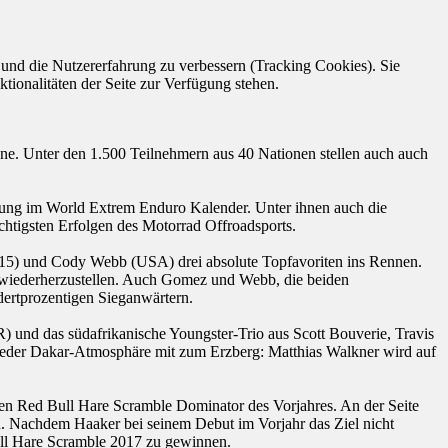
e und die Nutzererfahrung zu verbessern (Tracking Cookies). Sie
tionalitäten der Seite zur Verfügung stehen.
ene. Unter den 1.500 Teilnehmern aus 40 Nationen stellen auch auch
rderung im World Extrem Enduro Kalender. Unter ihnen auch die
chtigsten Erfolgen des Motorrad Offroadsports.
5) und Cody Webb (USA) drei absolute Topfavoriten ins Rennen.
 wiederherzustellen. Auch Gomez und Webb, die beiden
ertprozentigen Sieganwärtern.
 und das südafrikanische Youngster-Trio aus Scott Bouverie, Travis
ieder Dakar-Atmosphäre mit zum Erzberg: Matthias Walkner wird auf
n Red Bull Hare Scramble Dominator des Vorjahres. An der Seite
n. Nachdem Haaker bei seinem Debut im Vorjahr das Ziel nicht
Bull Hare Scramble 2017 zu gewinnen.