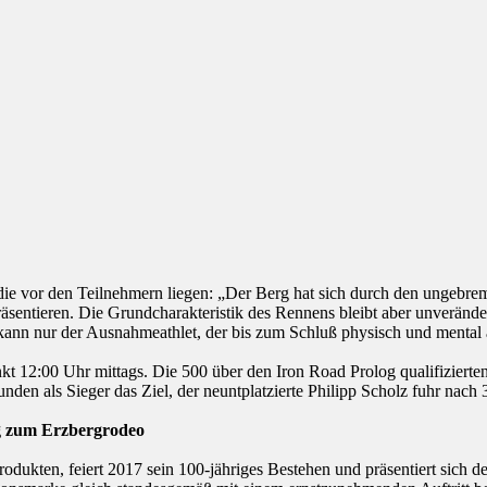
e vor den Teilnehmern liegen: „Der Berg hat sich durch den ungebrems
äsentieren. Die Grundcharakteristik des Rennens bleibt aber unverände
kann nur der Ausnahmeathlet, der bis zum Schluß physisch und mental
kt 12:00 Uhr mittags. Die 500 über den Iron Road Prolog qualifiziert
nden als Sieger das Ziel, der neuntplatzierte Philipp Scholz fuhr nach
g zum Erzbergrodeo
odukten, feiert 2017 sein 100-jähriges Bestehen und präsentiert sich d