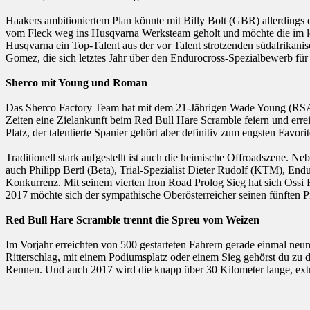
Haakers ambitioniertem Plan könnte mit Billy Bolt (GBR) allerdings 
vom Fleck weg ins Husqvarna Werksteam geholt und möchte die im le
Husqvarna ein Top-Talent aus der vor Talent strotzenden südafrika
Gomez, die sich letztes Jahr über den Endurocross-Spezialbewerb für 
Sherco mit Young und Roman
Das Sherco Factory Team hat mit dem 21-Jährigen Wade Young (RSA)
Zeiten eine Zielankunft beim Red Bull Hare Scramble feiern und erre
Platz, der talentierte Spanier gehört aber definitiv zum engsten Favorit
Traditionell stark aufgestellt ist auch die heimische Offroadszene. 
auch Philipp Bertl (Beta), Trial-Spezialist Dieter Rudolf (KTM), 
Konkurrenz. Mit seinem vierten Iron Road Prolog Sieg hat sich Ossi R
2017 möchte sich der sympathische Oberösterreicher seinen fünften P
Red Bull Hare Scramble trennt die Spreu vom Weizen
Im Vorjahr erreichten von 500 gestarteten Fahrern gerade einmal neu
Ritterschlag, mit einem Podiumsplatz oder einem Sieg gehörst du zu 
Rennen. Und auch 2017 wird die knapp über 30 Kilometer lange, extre