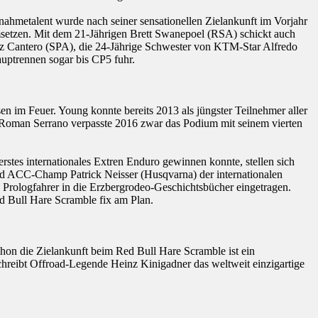
nahmetalent wurde nach seiner sensationellen Zielankunft im Vorjahr
setzen. Mit dem 21-Jährigen Brett Swanepoel (RSA) schickt auch
ez Cantero (SPA), die 24-Jährige Schwester von KTM-Star Alfredo
auptrennen sogar bis CP5 fuhr.
m Feuer. Young konnte bereits 2013 als jüngster Teilnehmer aller
io Roman Serrano verpasste 2016 zwar das Podium mit seinem vierten
rstes internationales Extren Enduro gewinnen konnte, stellen sich
nd ACC-Champ Patrick Neisser (Husqvarna) der internationalen
e Prologfahrer in die Erzbergrodeo-Geschichtsbücher eingetragen.
ed Bull Hare Scramble fix am Plan.
chon die Zielankunft beim Red Bull Hare Scramble ist ein
chreibt Offroad-Legende Heinz Kinigadner das weltweit einzigartige