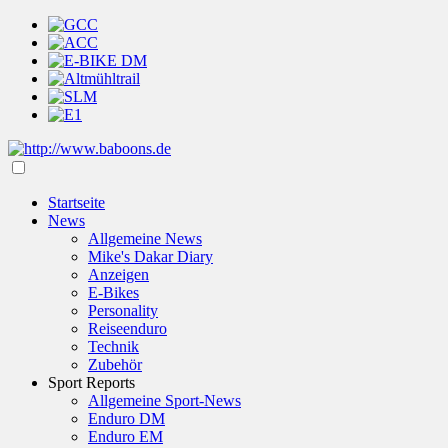
Startseite
News
Allgemeine News
Mike's Dakar Diary
Anzeigen
E-Bikes
Personality
Reiseenduro
Technik
Zubehör
Sport Reports
Allgemeine Sport-News
Enduro DM
Enduro EM