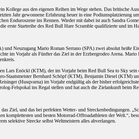
ein Kollege aus den eigenen Reihen im Wege stehen. Das britische Aus
tzten Jahr gewonnene Erfahrung heuer in eine Podiumsplatzierung um
nischen Enduroszene ins Rennen. Wieder mit dabei ist auch Sandra Gom
die erste Startreihe des Red Bull Hare Scramble qualifizierte und im H
 und Neuzugang Mario Roman Serrano (SPA) zwei absolut heiße Eisen i
ichte im Vorjahr als Fünfter das Ziel in der Erzbergrodeo Arena. Mar
enkreis.
Neben Lars Enöckl (KTM), der im Vorjahr beim Red Bull Sea to Sky sein e
Enduro-Staatsmeister Bernhard Schöpf (KTM), Benjamin Diesel (KTM) u
eisinger (Husqvarna) im Vorjahr endgültig als der bisher erfolgreichst
rolog-Felspokal ins Regal stellen und hat auch die Zielankunft beim R
n das Ziel, und das bei perfekten Wetter- und Streckenbedingungen. „S
den komplettesten und besten Motorrad-Offroadathleten der Welt.“, bes
m selektive Strecke selbst Weltmeistern alles abverlangen.