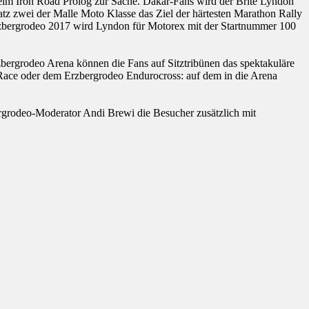
eim Iron Road Prolog zur Sache. Dakar-Fans wird der Brite Lyndon
latz zwei der Malle Moto Klasse das Ziel der härtesten Marathon Rally
rzbergrodeo 2017 wird Lyndon für Motorex mit der Startnummer 100
zbergrodeo Arena können die Fans auf Sitztribünen das spektakuläre
ace oder dem Erzbergrodeo Endurocross: auf dem in die Arena
!
rgrodeo-Moderator Andi Brewi die Besucher zusätzlich mit