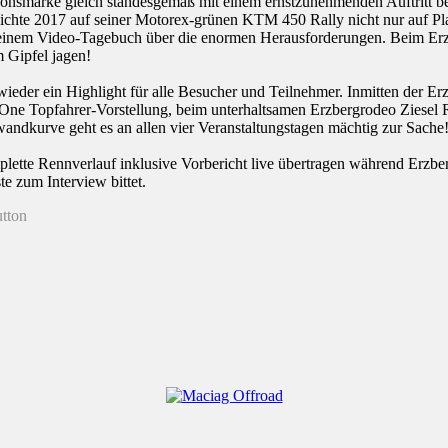
tionsmarke gleich standesgemäß mit einem ernstzunehmenden Auftritt b
erreichte 2017 auf seiner Motorex-grünen KTM 450 Rally nicht nur auf P
t seinem Video-Tagebuch über die enormen Herausforderungen. Beim E
 Gipfel jagen!
wieder ein Highlight für alle Besucher und Teilnehmer. Inmitten der Er
 Topfahrer-Vorstellung, beim unterhaltsamen Erzbergrodeo Ziesel R
wandkurve geht es an allen vier Veranstaltungstagen mächtig zur Sache
ette Rennverlauf inklusive Vorbericht live übertragen während Erzbe
e zum Interview bittet.