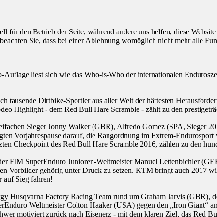
ell für den Betrieb der Seite, während andere uns helfen, diese Websit
 beachten Sie, dass bei einer Ablehnung womöglich nicht mehr alle Funk
eo-Auflage liest sich wie das Who-is-Who der internationalen Endurosz
 sich tausende Dirtbike-Sportler aus aller Welt der härtesten Herausfo
odeo Highlight - dem Red Bull Hare Scramble - zählt zu den prestigeträ
ifachen Sieger Jonny Walker (GBR), Alfredo Gomez (SPA, Sieger 201
ingten Vorjahrespause darauf, die Rangordnung im Extrem-Endurosport
tzten Checkpoint des Red Bull Hare Scramble 2016, zählen zu den hund
 der FIM SuperEnduro Junioren-Weltmeister Manuel Lettenbichler (GER)
en Vorbilder gehörig unter Druck zu setzen. KTM bringt auch 2017 w
 auf Sieg fahren!
ergy Husqvarna Factory Racing Team rund um Graham Jarvis (GBR), de
uperEnduro Weltmeister Colton Haaker (USA) gegen den „Iron Giant“ a
schwer motiviert zurück nach Eisenerz - mit dem klaren Ziel, das Red 