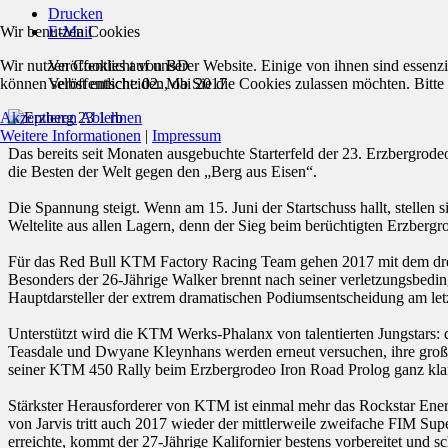
Drucken
Wir benutzen Cookies
E-Mail
Wir nutzen Cookies auf unserer Website. Einige von ihnen sind essenzi
Veröffentlicht von
BD
können selbst entscheiden, ob Sie die Cookies zulassen möchten. Bitte
Veröffentlicht: 02. Mai 2017
Akzeptieren
Ablehnen
Weitere Informationen
|
Impressum
Das bereits seit Monaten ausgebuchte Starterfeld der 23. Erzbergrod
die Besten der Welt gegen den „Berg aus Eisen“.
Die Spannung steigt. Wenn am 15. Juni der Startschuss hallt, stellen
Weltelite aus allen Lagern, denn der Sieg beim berüchtigten Erzbergr
Für das Red Bull KTM Factory Racing Team gehen 2017 mit dem dre
Besonders der 26-Jährige Walker brennt nach seiner verletzungsbed
Hauptdarsteller der extrem dramatischen Podiumsentscheidung am le
Unterstützt wird die KTM Werks-Phalanx von talentierten Jungstars:
Teasdale und Dwyane Kleynhans werden erneut versuchen, ihre groß
seiner KTM 450 Rally beim Erzbergrodeo Iron Road Prolog ganz klar
Stärkster Herausforderer von KTM ist einmal mehr das Rockstar En
von Jarvis tritt auch 2017 wieder der mittlerweile zweifache FIM S
erreichte, kommt der 27-Jährige Kalifornier bestens vorbereitet und 