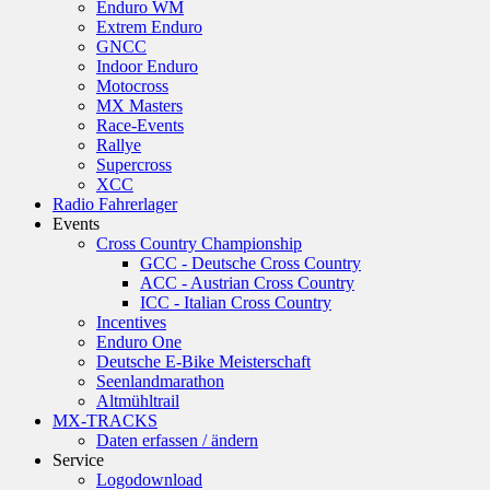
Enduro WM
Extrem Enduro
GNCC
Indoor Enduro
Motocross
MX Masters
Race-Events
Rallye
Supercross
XCC
Radio Fahrerlager
Events
Cross Country Championship
GCC - Deutsche Cross Country
ACC - Austrian Cross Country
ICC - Italian Cross Country
Incentives
Enduro One
Deutsche E-Bike Meisterschaft
Seenlandmarathon
Altmühltrail
MX-TRACKS
Daten erfassen / ändern
Service
Logodownload