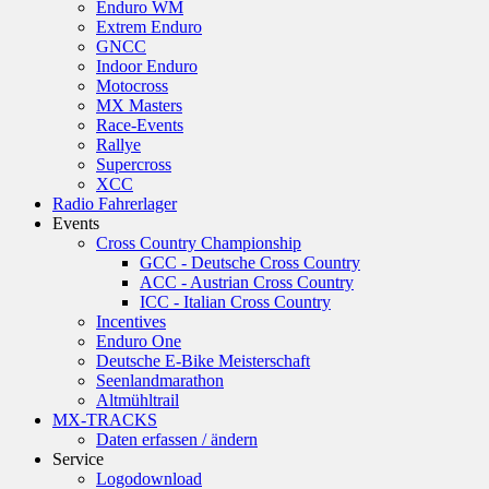
Enduro WM
Extrem Enduro
GNCC
Indoor Enduro
Motocross
MX Masters
Race-Events
Rallye
Supercross
XCC
Radio Fahrerlager
Events
Cross Country Championship
GCC - Deutsche Cross Country
ACC - Austrian Cross Country
ICC - Italian Cross Country
Incentives
Enduro One
Deutsche E-Bike Meisterschaft
Seenlandmarathon
Altmühltrail
MX-TRACKS
Daten erfassen / ändern
Service
Logodownload