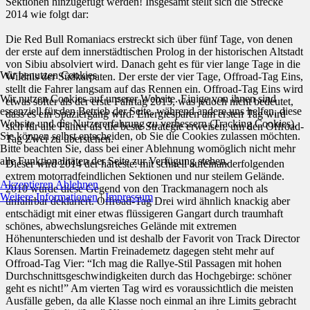
Sektionen hinzugefügt werden! Insgesamt stellt sich die Strecke
2014 wie folgt dar:
Die Red Bull Romaniacs erstreckt sich über fünf Tage, von denen
der erste auf dem innerstädtischen Prolog in der historischen Altstadt
von Sibiu absolviert wird. Danach geht es für vier lange Tage in die
Wir benutzen Cookies
Wildnis der Südkarpaten. Der erste der vier Tage, Offroad-Tag Eins,
stellt die Fahrer langsam auf das Rennen ein. Offroad-Tag Eins wird
Wir nutzen Cookies auf unserer Website. Einige von ihnen sind
etwas softer als der erste Fahrtag 2013, was jedoch nicht bedeutet,
essenziell für den Betrieb der Seite, während andere uns helfen, diese
dass es ein Spaziergang wird. Energiesparen am ersten Tag wird
Website und die Nutzererfahrung zu verbessern (Tracking Cookies).
sich für alle Fahrer als die beste Strategie erweisen, um den Offroad-
Sie können selbst entscheiden, ob Sie die Cookies zulassen möchten.
Tag Zwei zu überstehen.
Bitte beachten Sie, dass bei einer Ablehnung womöglich nicht mehr
alle Funktionalitäten der Seite zur Verfügung stehen.
Dieser wird 2014 der härteste: mit schnell aufeinanderfolgenden
extrem motorradfeindlichen Sektionen und nur steilem Gelände.
Akzeptieren
Ablehnen
2010 wurde diese Gegend von den Trackmanagern noch als
Weitere Informationen
|
Impressum
unfahrbar deklariert. Offroad-Tag Drei wird ähnlich knackig aber
entschädigt mit einer etwas flüssigeren Gangart durch traumhaft
schönes, abwechslungsreiches Gelände mit extremen
Höhenunterschieden und ist deshalb der Favorit von Track Director
Klaus Sorensen. Martin Freinademetz dagegen steht mehr auf
Offroad-Tag Vier: “Ich mag die Rallye-Stil Passagen mit hohen
Durchschnittsgeschwindigkeiten durch das Hochgebirge: schöner
geht es nicht!” Am vierten Tag wird es voraussichtlich die meisten
Ausfälle geben, da alle Klasse noch einmal an ihre Limits gebracht