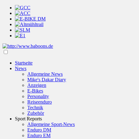
Startseite
News
Allgemeine News
Mike's Dakar Diary
Anzeigen
E-Bikes
Personality
Reiseenduro
Technik
Zubehör
Sport Reports
Allgemeine Sport-News
Enduro DM
Enduro EM