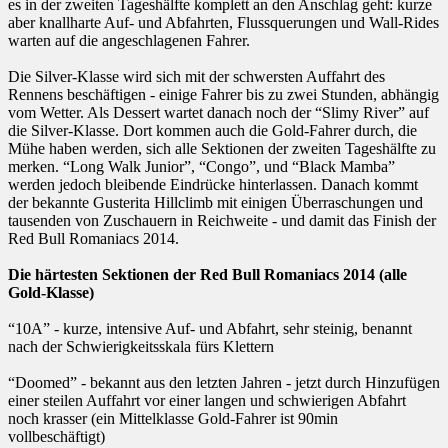
es in der zweiten Tageshälfte komplett an den Anschlag geht: kurze
aber knallharte Auf- und Abfahrten, Flussquerungen und Wall-Rides
warten auf die angeschlagenen Fahrer.
Die Silver-Klasse wird sich mit der schwersten Auffahrt des
Rennens beschäftigen - einige Fahrer bis zu zwei Stunden, abhängig
vom Wetter. Als Dessert wartet danach noch der “Slimy River” auf
die Silver-Klasse. Dort kommen auch die Gold-Fahrer durch, die
Mühe haben werden, sich alle Sektionen der zweiten Tageshälfte zu
merken. “Long Walk Junior”, “Congo”, und “Black Mamba”
werden jedoch bleibende Eindrücke hinterlassen. Danach kommt
der bekannte Gusterita Hillclimb mit einigen Überraschungen und
tausenden von Zuschauern in Reichweite - und damit das Finish der
Red Bull Romaniacs 2014.
Die härtesten Sektionen der Red Bull Romaniacs 2014 (alle
Gold-Klasse)
“10A” - kurze, intensive Auf- und Abfahrt, sehr steinig, benannt
nach der Schwierigkeitsskala fürs Klettern
“Doomed” - bekannt aus den letzten Jahren - jetzt durch Hinzufügen
einer steilen Auffahrt vor einer langen und schwierigen Abfahrt
noch krasser (ein Mittelklasse Gold-Fahrer ist 90min
vollbeschäftigt)