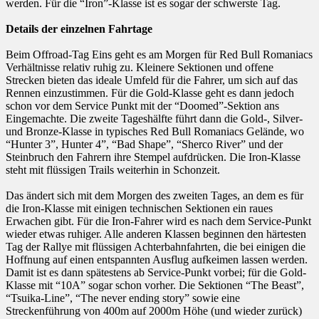
werden. Für die “Iron”-Klasse ist es sogar der schwerste Tag.
Details der einzelnen Fahrtage
Beim Offroad-Tag Eins geht es am Morgen für Red Bull Romaniacs
Verhältnisse relativ ruhig zu. Kleinere Sektionen und offene
Strecken bieten das ideale Umfeld für die Fahrer, um sich auf das
Rennen einzustimmen. Für die Gold-Klasse geht es dann jedoch
schon vor dem Service Punkt mit der “Doomed”-Sektion ans
Eingemachte. Die zweite Tageshälfte führt dann die Gold-, Silver-
und Bronze-Klasse in typisches Red Bull Romaniacs Gelände, wo
“Hunter 3”, Hunter 4”, “Bad Shape”, “Sherco River” und der
Steinbruch den Fahrern ihre Stempel aufdrücken. Die Iron-Klasse
steht mit flüssigen Trails weiterhin in Schonzeit.
Das ändert sich mit dem Morgen des zweiten Tages, an dem es für
die Iron-Klasse mit einigen technischen Sektionen ein raues
Erwachen gibt. Für die Iron-Fahrer wird es nach dem Service-Punkt
wieder etwas ruhiger. Alle anderen Klassen beginnen den härtesten
Tag der Rallye mit flüssigen Achterbahnfahrten, die bei einigen die
Hoffnung auf einen entspannten Ausflug aufkeimen lassen werden.
Damit ist es dann spätestens ab Service-Punkt vorbei; für die Gold-
Klasse mit “10A” sogar schon vorher. Die Sektionen “The Beast”,
“Tsuika-Line”, “The never ending story” sowie eine
Streckenführung von 400m auf 2000m Höhe (und wieder zurück)