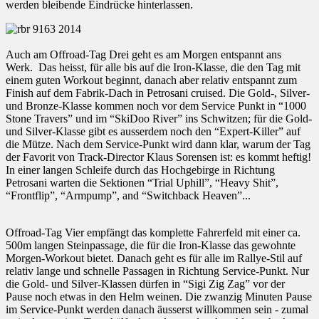
werden bleibende Eindrücke hinterlassen.
Auch am Offroad-Tag Drei geht es am Morgen entspannt ans
Werk. Das heisst, für alle bis auf die Iron-Klasse, die den Tag mit
einem guten Workout beginnt, danach aber relativ entspannt zum
Finish auf dem Fabrik-Dach in Petrosani cruised. Die Gold-, Silver-
und Bronze-Klasse kommen noch vor dem Service Punkt in “1000
Stone Travers” und im “SkiDoo River” ins Schwitzen; für die Gold-
und Silver-Klasse gibt es ausserdem noch den “Expert-Killer” auf
die Mütze. Nach dem Service-Punkt wird dann klar, warum der Tag
der Favorit von Track-Director Klaus Sorensen ist: es kommt heftig!
In einer langen Schleife durch das Hochgebirge in Richtung
Petrosani warten die Sektionen “Trial Uphill”, “Heavy Shit”,
“Frontflip”, “Armpump”, and “Switchback Heaven”...
Offroad-Tag Vier empfängt das komplette Fahrerfeld mit einer ca.
500m langen Steinpassage, die für die Iron-Klasse das gewohnte
Morgen-Workout bietet. Danach geht es für alle im Rallye-Stil auf
relativ lange und schnelle Passagen in Richtung Service-Punkt. Nur
die Gold- und Silver-Klassen dürfen in “Sigi Zig Zag” vor der
Pause noch etwas in den Helm weinen. Die zwanzig Minuten Pause
im Service-Punkt werden danach äusserst willkommen sein - zumal