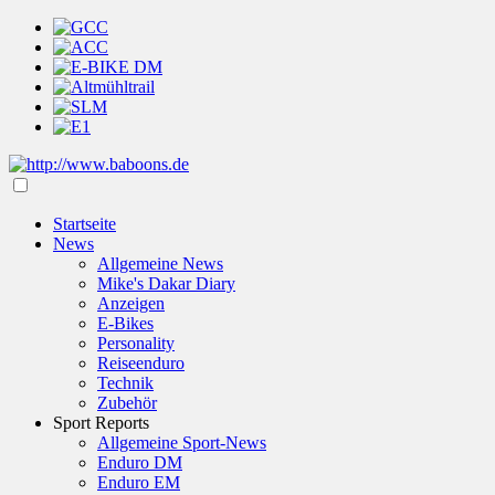
Startseite
News
Allgemeine News
Mike's Dakar Diary
Anzeigen
E-Bikes
Personality
Reiseenduro
Technik
Zubehör
Sport Reports
Allgemeine Sport-News
Enduro DM
Enduro EM