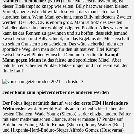
Manuel Lettenbichler (KTM)
in der Meisterschaftswertung ist
dieser Titelkampf so knapp wie selten. Billy hat zwar einen kleinen
Vorteil, aber es ist nicht wirklich so viel, dass man sich darauf
ausruhen kann. Wenn Mani gewinnt, muss Billy mindestens Zweiter
werden. Der DRUCK is enorm groß. Mani ist trotz des zweiten
Tabellenplatzes in einer wohl günstigeren Position. Alles was er tun
kann ist das Rennen zu gewinnen und zu hoffen, dass sich jemand
zwischen sich und Billy schiebt, um das Ergebnis der Meisterschaft
zu seinen Gunsten zu entscheiden. Das wäre sicherlich nicht der
sportliche Weg, den man sich für den ultimativen Titel-Kampf
zwischen zwei Piloten wünscht. Denn nur der direkte
Kampf
Mann gegen Mann
ist das fairste und sportlichste Mittel. Aber
natürlich entscheiden Punkte, Platzierungen und in diesem Fall der
finale Lauf!
Jeder kann zum Spielverderber des anderen werden
Der Fokus liegt natürlich darauf, wer
der erste FIM Hardenduro
Weltmeister
wird. Sowohl Bolt als auch Lettenbichler haben die
besten Chancen. Wade Young (Sherco) ist der einzige andere Fahrer
mit einer mathematischen Chance, aber er müsste 17 Punkte auf
Bolt holen. Young, Mario Roman (Sherco), Jonny Walker (Beta)
und Hixpania-Hard-Enduro-Sieger Alfredo Gomez (Husqvarna)