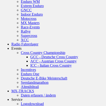
Enduro WM
Extrem Enduro
GNCC
Indoor Enduro
Motocross
MX Masters
Race-Events
Rallye
Supercross
XCC
Radio Fahrerlager
Events
Cross Country Championship
GCC - Deutsche Cross Country
ACC - Austrian Cross Country
ICC - Italian Cross Country
Incentives
Enduro One
Deutsche E-Bike Meisterschaft
Seenlandmarathon
Altmühltrail
MX-TRACKS
Daten erfassen / ändern
Service
Logodownload