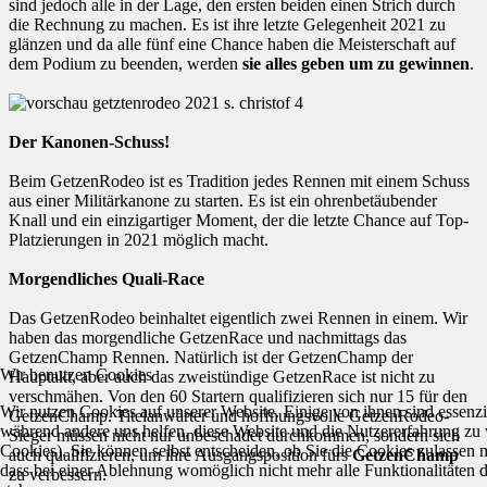
sind jedoch alle in der Lage, den ersten beiden einen Strich durch
die Rechnung zu machen. Es ist ihre letzte Gelegenheit 2021 zu
glänzen und da alle fünf eine Chance haben die Meisterschaft auf
dem Podium zu beenden, werden
sie alles geben um zu gewinnen
.
Der Kanonen-Schuss!
Beim GetzenRodeo ist es Tradition jedes Rennen mit einem Schuss
aus einer Militärkanone zu starten. Es ist ein ohrenbetäubender
Knall und ein einzigartiger Moment, der die letzte Chance auf Top-
Platzierungen in 2021 möglich macht.
Morgendliches Quali-Race
Das GetzenRodeo beinhaltet eigentlich zwei Rennen in einem. Wir
haben das morgendliche GetzenRace und nachmittags das
GetzenChamp Rennen. Natürlich ist der GetzenChamp der
Wir benutzen Cookies
Hauptakt, aber auch das zweistündige GetzenRace ist nicht zu
verschmähen. Von den 60 Startern qualifizieren sich nur 15 für den
Wir nutzen Cookies auf unserer Website. Einige von ihnen sind essenzie
GetzenChamp. Titelanwärter und hoffnungsvolle GetzenRodeo-
während andere uns helfen, diese Website und die Nutzererfahrung zu 
Sieger müssen nicht nur unbeschadet durchkommen, sondern sich
Cookies). Sie können selbst entscheiden, ob Sie die Cookies zulassen 
auch qualifizieren, um ihre Ausgangsposition fürs
GetzenChamp
dass bei einer Ablehnung womöglich nicht mehr alle Funktionalitäten 
zu verbessern.