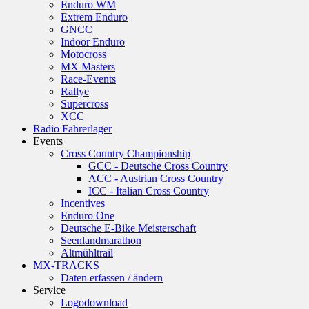
Enduro WM
Extrem Enduro
GNCC
Indoor Enduro
Motocross
MX Masters
Race-Events
Rallye
Supercross
XCC
Radio Fahrerlager
Events
Cross Country Championship
GCC - Deutsche Cross Country
ACC - Austrian Cross Country
ICC - Italian Cross Country
Incentives
Enduro One
Deutsche E-Bike Meisterschaft
Seenlandmarathon
Altmühltrail
MX-TRACKS
Daten erfassen / ändern
Service
Logodownload