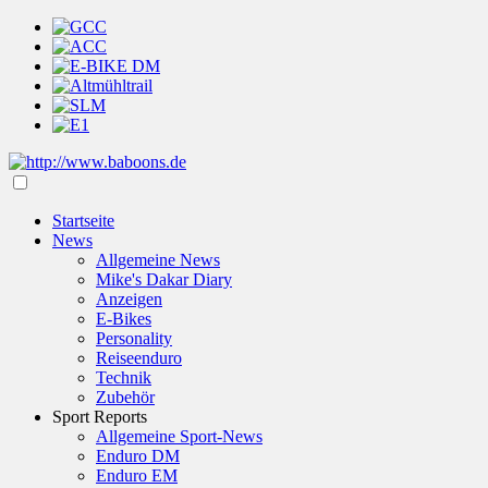
Startseite
News
Allgemeine News
Mike's Dakar Diary
Anzeigen
E-Bikes
Personality
Reiseenduro
Technik
Zubehör
Sport Reports
Allgemeine Sport-News
Enduro DM
Enduro EM