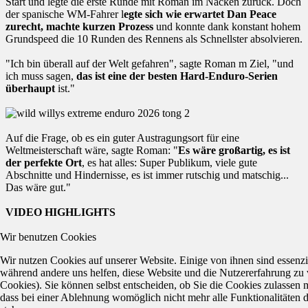
Start und legte die erste Runde mit Roman im Nacken zurück. Doch
der spanische WM-Fahrer l
egte sich wie erwartet Dan Peace
zurecht, machte kurzen Prozess
und konnte dank konstant hohem
Grundspeed die 10 Runden des Rennens als Schnellster absolvieren.
"Ich bin überall auf der Welt gefahren", sagte Roman m Ziel, "und
ich muss sagen,
das ist eine der besten Hard-Enduro-Serien
überhaupt
ist."
Auf die Frage, ob es ein guter Austragungsort für eine
Weltmeisterschaft wäre, sagte Roman: "
Es wäre großartig, es ist
der perfekte Ort
, es hat alles: Super Publikum, viele gute
Abschnitte und Hindernisse, es ist immer rutschig und matschig...
Das wäre gut."
VIDEO HIGHLIGHTS
Wir benutzen Cookies
Wir nutzen Cookies auf unserer Website. Einige von ihnen sind essenzie
während andere uns helfen, diese Website und die Nutzererfahrung zu 
Cookies). Sie können selbst entscheiden, ob Sie die Cookies zulassen 
dass bei einer Ablehnung womöglich nicht mehr alle Funktionalitäten 