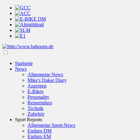
Startseite
News
Allgemeine News
Mike's Dakar Diary
Anzeigen
E-Bikes
Personality
Reiseenduro
Technik
Zubehör
Sport Reports
Allgemeine Sport-News
Enduro DM
Enduro EM