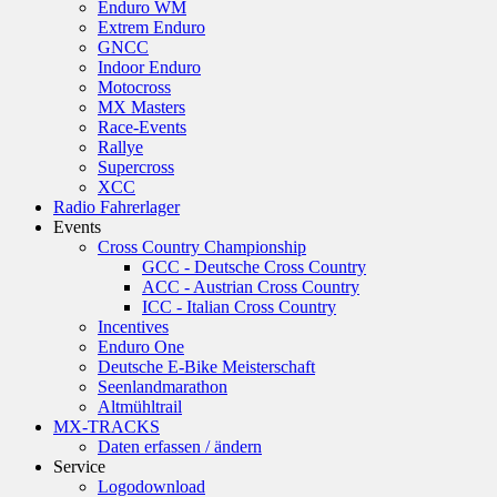
Enduro WM
Extrem Enduro
GNCC
Indoor Enduro
Motocross
MX Masters
Race-Events
Rallye
Supercross
XCC
Radio Fahrerlager
Events
Cross Country Championship
GCC - Deutsche Cross Country
ACC - Austrian Cross Country
ICC - Italian Cross Country
Incentives
Enduro One
Deutsche E-Bike Meisterschaft
Seenlandmarathon
Altmühltrail
MX-TRACKS
Daten erfassen / ändern
Service
Logodownload