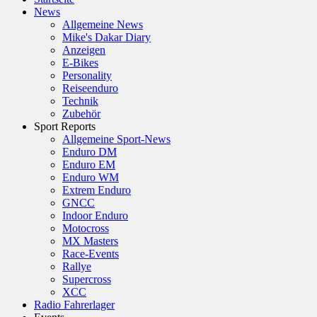
News
Allgemeine News
Mike's Dakar Diary
Anzeigen
E-Bikes
Personality
Reiseenduro
Technik
Zubehör
Sport Reports
Allgemeine Sport-News
Enduro DM
Enduro EM
Enduro WM
Extrem Enduro
GNCC
Indoor Enduro
Motocross
MX Masters
Race-Events
Rallye
Supercross
XCC
Radio Fahrerlager