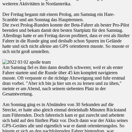
weiteren Aktivitäten in Nordamerika.
Der Freitag begann mit einem Prolog, am Samstag ein Hare-
Scamble und am Sonntag das Hauptrennen.
Die zwei Prolog-Runden konnte der Beta-Fahrer als bester Pro-Pilot
beenden und bekam damit den besten Startplatz für den Samstag.
Allerdings hatte er am Freitag davon profitiert, dass er erst als fünfter
Fahrer in die Runde ging und deshalb schon Spuren im Gelände
hatte und sich nicht alleine am GPS orientieren musste. So musste er
sich nicht groß umstellen.
Am Samstag fiel es ihm dann deutlich schwerer, weil er als erster
Fahrer startete und die Runde über 45 km komplett navigieren
musste. Oft verpasste er die richtige Abzweigung und fuhr erstmal
dran vorbei. "Aber ich bin ja hier um es zu lernen und zu üben,"
meinte er am Abend, nach seinem siebenten Platz in der
Gesamtwertung.
Am Sonntag ging es in Abständen von 30 Sekunden auf die
Strecke, er hatte also gleich einmal dreieinhalb Minuten Rückstand
zum Führenden. Doch fahrerisch kam er gut zurecht und arbeitete
sich bald auf den fünften Platz vor. Doch dann war der Akku seines
GPS-Gerätes alle und eigentlich war er damit orientierungslos. So
hängte er sich an den nachfolgenden Fahrer hintendran, war