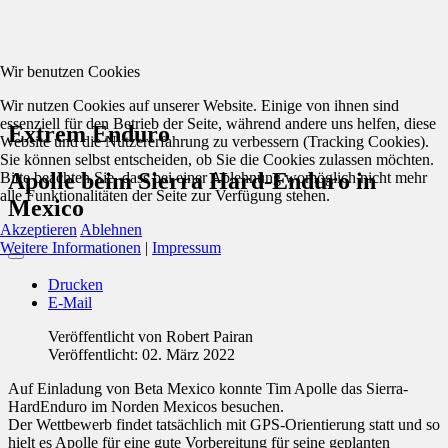
Wir benutzen Cookies
Wir nutzen Cookies auf unserer Website. Einige von ihnen sind
essenziell für den Betrieb der Seite, während andere uns helfen, diese
Extrem Enduro
Website und die Nutzererfahrung zu verbessern (Tracking Cookies).
Sie können selbst entscheiden, ob Sie die Cookies zulassen möchten.
Apolle beim Sierra Hard-Enduro in
Bitte beachten Sie, dass bei einer Ablehnung womöglich nicht mehr
alle Funktionalitäten der Seite zur Verfügung stehen.
Mexico
Akzeptieren
Ablehnen
Weitere Informationen
|
Impressum
Drucken
E-Mail
Veröffentlicht von
Robert Pairan
Veröffentlicht: 02. März 2022
Auf Einladung von Beta Mexico konnte Tim Apolle das Sierra-
HardEnduro im Norden Mexicos besuchen.
Der Wettbewerb findet tatsächlich mit GPS-Orientierung statt und so
hielt es Apolle für eine gute Vorbereitung für seine geplanten