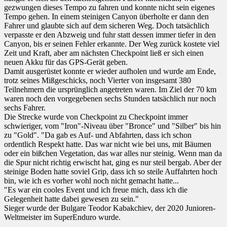
gezwungen dieses Tempo zu fahren und konnte nicht sein eigenes
Tempo gehen. In einem steinigen Canyon überholte er dann den
Fahrer und glaubte sich auf dem sicheren Weg. Doch tatsächlich
verpasste er den Abzweig und fuhr statt dessen immer tiefer in den
Canyon, bis er seinen Fehler erkannte. Der Weg zurück kostete viel
Zeit und Kraft, aber am nächsten Checkpoint ließ er sich einen
neuen Akku für das GPS-Gerät geben.
Damit ausgerüstet konnte er wieder aufholen und wurde am Ende,
trotz seines Mißgeschicks, noch Vierter von insgesamt 380
Teilnehmern die ursprünglich angetreten waren. Im Ziel der 70 km
waren noch den vorgegebenen sechs Stunden tatsächlich nur noch
sechs Fahrer.
Die Strecke wurde von Checkpoint zu Checkpoint immer
schwieriger, vom "Iron"-Niveau über "Bronce" und "Silber" bis hin
zu "Gold". "Da gab es Auf- und Abfahrten, dass ich schon
ordentlich Respekt hatte. Das war nicht wie bei uns, mit Bäumen
oder ein bißchen Vegetation, das war alles nur steinig. Wenn man da
die Spur nicht richtig erwischt hat, ging es nur steil bergab. Aber der
steinige Boden hatte soviel Grip, dass ich so steile Auffahrten hoch
bin, wie ich es vorher wohl noch nicht gemacht hatte...
"Es war ein cooles Event und ich freue mich, dass ich die
Gelegenheit hatte dabei gewesen zu sein."
Sieger wurde der Bulgare Teodor Kabakchiev, der 2020 Junioren-
Weltmeister im SuperEnduro wurde.