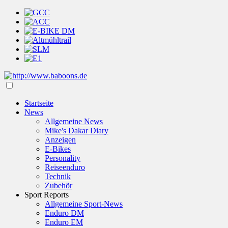
Startseite
News
Allgemeine News
Mike's Dakar Diary
Anzeigen
E-Bikes
Personality
Reiseenduro
Technik
Zubehör
Sport Reports
Allgemeine Sport-News
Enduro DM
Enduro EM