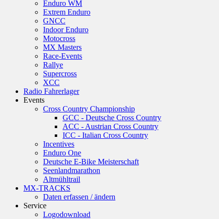
Enduro WM
Extrem Enduro
GNCC
Indoor Enduro
Motocross
MX Masters
Race-Events
Rallye
Supercross
XCC
Radio Fahrerlager
Events
Cross Country Championship
GCC - Deutsche Cross Country
ACC - Austrian Cross Country
ICC - Italian Cross Country
Incentives
Enduro One
Deutsche E-Bike Meisterschaft
Seenlandmarathon
Altmühltrail
MX-TRACKS
Daten erfassen / ändern
Service
Logodownload