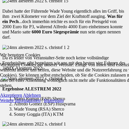
Dabei hatte der Führende Wade Young eigentlich alles im Griff, bis
ihm zwei Kilometer vor dem Ziel der Kraftstoff ausging.
Was für
ein Pech
...doch immerhin reichte es noch für ein Preisgeld von
2000 Euro für P3, während Alfredo 4000 Euro einheimsen konnte
und Mario satte
6000 Euro Siegesprämie
nun sein eigen nennen
darf.
Wir benutzen Cookies
Da es leider von Veranstalter-Seite noch keine vollständige
Ergebnisliste gibt begnügen wir uns mit den besten vier Fahrern des
Wir nutzen Cookies auf unserer Website. Einige von ihnen sind essenzie
24MX Alestrem 2022:
während andere uns helfen, diese Website und die Nutzererfahrung zu 
Cookies). Sie können selbst entscheiden, ob Sie die Cookies zulassen 
dass bei einer Ablehnung womöglich nicht mehr alle Funktionalitäten 
stehen.
Ergebnisse ALESTREM 2022
Akzeptieren
Ablehnen
Mario Roman (ESP) Sherco
Weitere Informationen
|
Impressum
Alfredo Gomez (ESP) Husqvarna
Wade Young (RSA) Sherco
Sonny Goggia (ITA) KTM