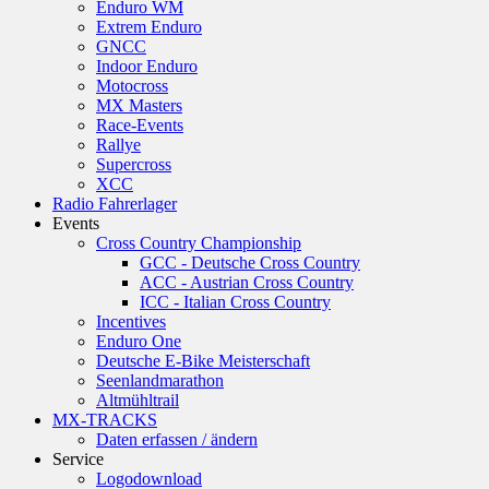
Enduro WM
Extrem Enduro
GNCC
Indoor Enduro
Motocross
MX Masters
Race-Events
Rallye
Supercross
XCC
Radio Fahrerlager
Events
Cross Country Championship
GCC - Deutsche Cross Country
ACC - Austrian Cross Country
ICC - Italian Cross Country
Incentives
Enduro One
Deutsche E-Bike Meisterschaft
Seenlandmarathon
Altmühltrail
MX-TRACKS
Daten erfassen / ändern
Service
Logodownload