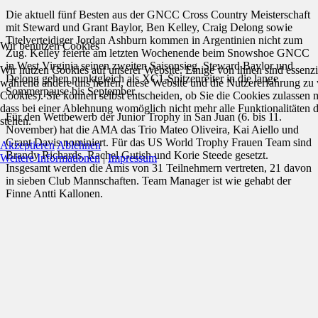
Die aktuell fünf Besten aus der GNCC Cross Country Meisterschaft
mit Steward und Grant Baylor, Ben Kelley, Craig Delong sowie
Titelverteidiger Jordan Ashburn kommen in Argentinien nicht zum
Wir benutzen Cookies
Zug. Kelley feierte am letzten Wochenende beim Snowshoe GNCC
in West Virginia seinen zweiten Saisonsieg. Steward Baylor und
Wir nutzen Cookies auf unserer Website. Einige von ihnen sind essenzie
Delong gehen punktgleich als XC1-Spitzenreiter in die lange
während andere uns helfen, diese Website und die Nutzererfahrung zu 
Sommerpause bis September.
Cookies). Sie können selbst entscheiden, ob Sie die Cookies zulassen 
dass bei einer Ablehnung womöglich nicht mehr alle Funktionalitäten 
Für den Wettbewerb der Junior Trophy in San Juan (6. bis 11.
stehen.
November) hat die AMA das Trio Mateo Oliveira, Kai Aiello und
Grant Davis nominiert. Für das US World Trophy Frauen Team sind
Akzeptieren
Ablehnen
Brandy Richards, Rachel Gutish und Korie Steede gesetzt.
Weitere Informationen
|
Impressum
Insgesamt werden die Amis von 31 Teilnehmern vertreten, 21 davon
in sieben Club Mannschaften. Team Manager ist wie gehabt der
Finne Antti Kallonen.