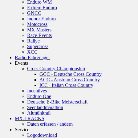
Enduro WM
Extrem Enduro
GNCC
Indoor Enduro
Motocross
MX Masters
Race-Events
Rallye
Supercross
XCC
Radio Fahrerlager
Events
Cross Country Championship
GCC - Deutsche Cross Country
ACC - Austrian Cross Country
ICC - Italian Cross Country
Incentives
Enduro One
Deutsche E-Bike Meisterschaft
Seenlandmarathon
Altmühltrail
MX-TRACKS
Daten erfassen / ändern
Service
Logodownload