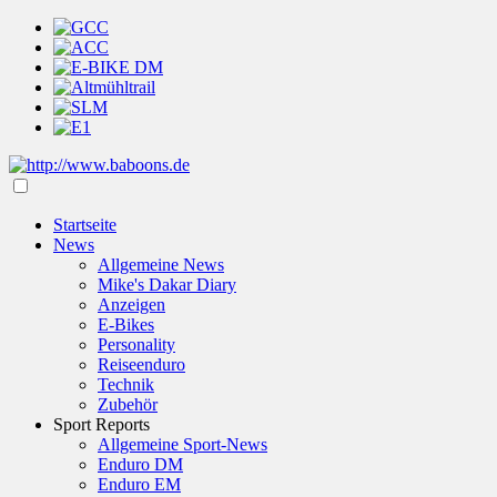
Startseite
News
Allgemeine News
Mike's Dakar Diary
Anzeigen
E-Bikes
Personality
Reiseenduro
Technik
Zubehör
Sport Reports
Allgemeine Sport-News
Enduro DM
Enduro EM