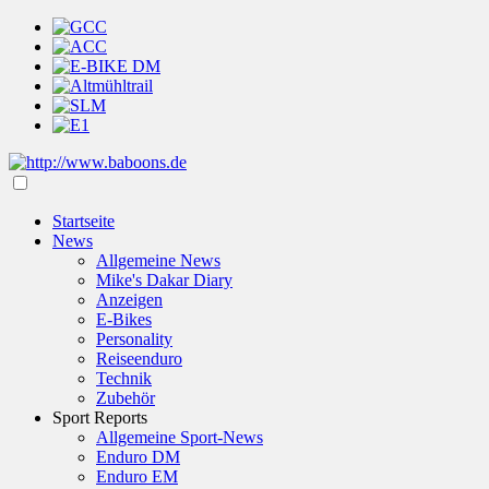
Startseite
News
Allgemeine News
Mike's Dakar Diary
Anzeigen
E-Bikes
Personality
Reiseenduro
Technik
Zubehör
Sport Reports
Allgemeine Sport-News
Enduro DM
Enduro EM