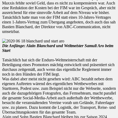
Maxxis fehlte soviel Geld, dass es nicht zu kompensieren war. Auch
eine Reduktion der Kosten bei der FIM war im Gespräch, aber nicht
ausreichend für eine sinnvolle Arbeit auf dem Niveau wie bisher.
Tatsächlich hatte man von der FIM statt eines 10-Jahres-Vertrages
einen 1-Jahres-Vertrag zum Übergang angeboten, doch auch das sah
Bastien Blanchard, der Direktor von ABC-Communication, nicht
umsetzbar.
Die Anfänge: Alain Blanchard und Weltmeister Samuli Aro beim
Start
Tatsächlich hat sich die Enduro-Weltmeisterschaft mit der
Beteiligung eines Promotors mächtig entwickelt und präsentiert sich
durchaus zeitgemäß, auch wenn das eigentliche Reglement immer
noch in den Händen der FIM liegt.
Was dabei aber meist nicht gesehen wird: ABC bezahlt neben dem
eigenen Auftreten wärend des eigentlichen Wettbewerbes mit
Starttoren, Podest usw. zum Beispiel nicht nur die Webseite, sondern
auch die dazugehörigen Fotografen, das Fernsehteam, macht parallel
die gesamte Social-Media-Arbeit auch außerhalb der Wettbewerbe,
besucht die veranstaltenden Vereine vorab um Gelände, Fahrerlager
usw. zu planen. Dazu kommt die Logistik, der Transport, Reise- und
Übernachtungskosten für das gesamte Team.
Alain und Sohn Bastien Blanchard bleiben bis zur Saison 2024