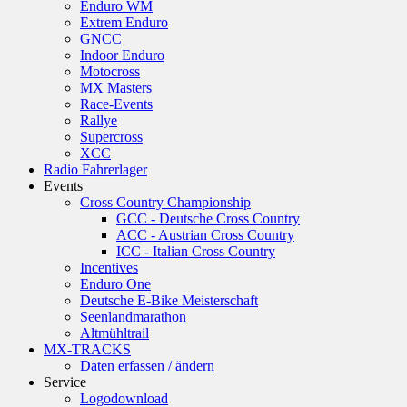
Enduro WM
Extrem Enduro
GNCC
Indoor Enduro
Motocross
MX Masters
Race-Events
Rallye
Supercross
XCC
Radio Fahrerlager
Events
Cross Country Championship
GCC - Deutsche Cross Country
ACC - Austrian Cross Country
ICC - Italian Cross Country
Incentives
Enduro One
Deutsche E-Bike Meisterschaft
Seenlandmarathon
Altmühltrail
MX-TRACKS
Daten erfassen / ändern
Service
Logodownload