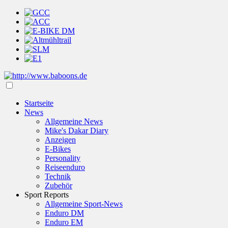
Startseite
News
Allgemeine News
Mike's Dakar Diary
Anzeigen
E-Bikes
Personality
Reiseenduro
Technik
Zubehör
Sport Reports
Allgemeine Sport-News
Enduro DM
Enduro EM