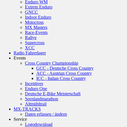
Enduro WM
Extrem Enduro
GNCC
Indoor Enduro
Motocross
MX Masters
Race-Events
Rallye
Supercross
XCC
Radio Fahrerlager
Events
Cross Country Championship
GCC - Deutsche Cross Country
ACC - Austrian Cross Country
ICC - Italian Cross Country
Incentives
Enduro One
Deutsche E-Bike Meisterschaft
Seenlandmarathon
Altmühltrail
MX-TRACKS
Daten erfassen / ändern
Service
Logodownload