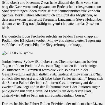
(Bild oben) und Freeman: Zwar hatte diesmal der Brite vom Start
weg die Nase vorne und gewann am Ende acht der insgesamt neun
Sonderprüfungen, doch teilweise nur Sekundenbruchteile vor dem
Spanier. Beide Fahrer offensichtlich am Limit des Möglichen, so
dass am zweiten Tag selbst Freemans Landsmann Steve Holcombe,
der am ersten Tag noch kräftig mitgemischt hatte nur das Zusehen
blieb.
Der deutsche Luca Fischeder rutschte an beiden Tagen knapp am
Podium der E3-Klasse vorbei. Mit jeweils einem vierten Tagesrang
verfehlte der Sherco-Pilot die Siegerehrung nur knapp.
Junior Jeremy Sydow (Bild oben) aus Chemnitz stand an beiden
Tagen auf dem Podium: Am ersten Tag kosteten ihn noch einige
Ausrutscher im Extremtest wertvolle Zeit, so dass er in der
Gesamtwertung auf dem dritten Platz landete. Am zweiten Tag “hat
einfach alles gepasst und ich habe keine Fehler gemacht,“ freute sich
der Sherco-Fahrer, der in der Junioren-Gesamtwertung auf dem
zweiten Platz liegt und in der Hubraumklasse 1 der Junioren sogar
punktgleich mit dem Briten Jed Etchells auf dem ersten Platz.
„Irgendwie läuft es beim mir am Sonntag einfach besser.“
Der teschechische Fahrer Robert Friedrich, der mit deutscher Lizenz