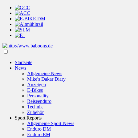
Startseite
News
Allgemeine News
Mike's Dakar Diary
Anzeigen
E-Bikes
Personality
Reiseenduro
Technik
Zubehör
Sport Reports
Allgemeine Sport-News
Enduro DM
Enduro EM