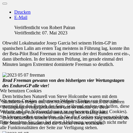
Drucken
E-Mail
Veröffentlicht von
Robert Pairan
Veröffentlicht: 07. Mai 2023
Obwohl Lokalmatador Josep Garcia bei seinem Heim-GP im
spanischen Lalin am ersten Tag meistens in Führung lag, konnte ihn
der Beta-Pilot Brad Freeman in der letzten der drei Runden erst ein-,
dann überholen. In der kürzesten Prüfung, im gerade einmal drei
Minuten langen Extremtest dominierte Freeman so deutlich.
Brad Freeman gewann von den bisherigen vier Wertungstagen
des EnduroGP alle vier!
Wir benutzen Cookies
Dem britischen Naturell von Steve Holcombe waren mit dem
Wir nutzen Cookies auf unserer Website. Einige von ihnen sind
nächtlichen Regen und den rutschigen Strecken auch die äußeren
essenziell für den Betrieb der Seite, während andere uns helfen, diese
Bedingungen entgegenkommen und so mischte der Beta-
Website und die Nutzererfahrung zu verbessern (Tracking Cookies).
Teamkollege von Freeman am Anfang noch kräftig mit.
Sie können selbst entscheiden, ob Sie die Cookies zulassen möchten.
Doch tatsächlich konnte Freeman erst auf seinen Sieg zusteuern, als
Bitte beachten Sie, dass bei einer Ablehnung womöglich nicht mehr
die Sonne herauskam und die Strecke etwas trocknete.
alle Funktionalitäten der Seite zur Verfügung stehen.