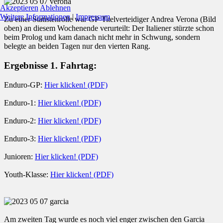
Akzeptieren
Ablehnen
Weitere Informationen
|
Impressum
Zu einer Statistenrolle war GP-Titelverteidiger Andrea Verona (Bild
oben) an diesem Wochenende verurteilt: Der Italiener stürzte schon
beim Prolog und kam danach nicht mehr in Schwung, sondern
belegte an beiden Tagen nur den vierten Rang.
Ergebnisse 1. Fahrtag:
Enduro-GP:
Hier klicken! (PDF)
Enduro-1:
Hier klicken! (PDF)
Enduro-2:
Hier klicken! (PDF)
Enduro-3:
Hier klicken! (PDF)
Junioren:
Hier klicken! (PDF)
Youth-Klasse:
Hier klicken! (PDF)
Am zweiten Tag wurde es noch viel enger zwischen den Garcia