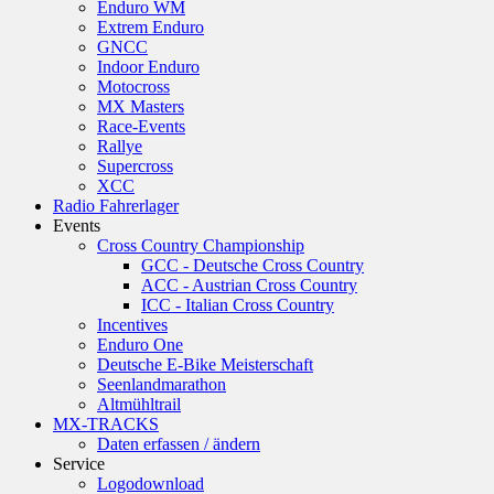
Enduro WM
Extrem Enduro
GNCC
Indoor Enduro
Motocross
MX Masters
Race-Events
Rallye
Supercross
XCC
Radio Fahrerlager
Events
Cross Country Championship
GCC - Deutsche Cross Country
ACC - Austrian Cross Country
ICC - Italian Cross Country
Incentives
Enduro One
Deutsche E-Bike Meisterschaft
Seenlandmarathon
Altmühltrail
MX-TRACKS
Daten erfassen / ändern
Service
Logodownload