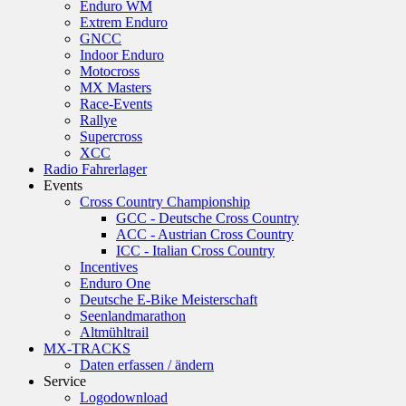
Enduro WM
Extrem Enduro
GNCC
Indoor Enduro
Motocross
MX Masters
Race-Events
Rallye
Supercross
XCC
Radio Fahrerlager
Events
Cross Country Championship
GCC - Deutsche Cross Country
ACC - Austrian Cross Country
ICC - Italian Cross Country
Incentives
Enduro One
Deutsche E-Bike Meisterschaft
Seenlandmarathon
Altmühltrail
MX-TRACKS
Daten erfassen / ändern
Service
Logodownload