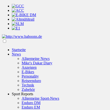
Startseite
News
Allgemeine News
Mike's Dakar Diary
Anzeigen
E-Bikes
Personality
Reiseenduro
Technik
Zubehör
Sport Reports
Allgemeine Sport-News
Enduro DM
Enduro EM