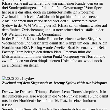
Klasse vorne mit zu fahren und war nach einer Runde, den ersten
drei Sonderprüfungen, auf dem fünften Gesamtrang: "Vom Speed
her passte das alles, doch im Endurotest hatte ich Probleme:
Zweimal kam ich eine Auffahrt nicht gut hinauf, musste neuen
Anlauf nehmen und verlor dabei viel Zeit." Trotzdem rutschte
Sydow in der WM-Wertung der E1-Klasse schon einmal wieder auf
dem fünften Zwischenrang und ist trotz seiner drei Ausfälle in der
GP-Wertung auf dem 13. Gesamtrang.
In der Enduro3-Klasse holte Holcombe seinen zweiten Sieg des
Wochenendes und verschärfte damit den Kampf um den Titel. Albin
Norrbin von NSA Racing wurde Zweiter, Brad Freeman vom Beta
Factory Team belegte den dritten Platz. Freeman führt die
Meisterschaft nun mit nur einem Punkt Vorsprung vor Norrbin und
zwei Punkten vor dem drittplatzierten Holcombe an, wobei noch
zwei Rennen ausstehen.
Zweimal auf dem Siegespodest: Jeremy Sydow zählt zur Weltspitze
Der zweite Deutsche Triumph-Fahrer, Leon Thoms kämpfte sich in
der Junioren-2-Klasse wieder in die WM-Punkte: Platz 13 und damit
rutscht der Norddeutsche auf den 16. Platz in seiner Junioren-
Klasse.
SuperEnduro-Spezialist Tim Apolle steigerte sich erneut, auch wenn