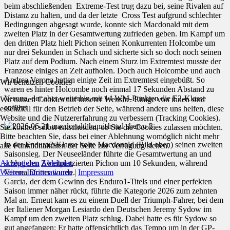
beim abschließenden Extreme-Test trug dazu bei, seine Rivalen auf
Distanz zu halten, und da der letzte Cross Test aufgrund schlechter
Bedingungen abgesagt wurde, konnte sich Macdonald mit dem
zweiten Platz in der Gesamtwertung zufrieden geben. Im Kampf um
den dritten Platz hielt Pichon seinen Konkurrenten Holcombe um
nur drei Sekunden in Schach und sicherte sich so doch noch seinen
Platz auf dem Podium. Nach einem Sturz im Extremtest musste der
Franzose einiges an Zeit aufholen. Doch auch Holcombe und auch
Andrea Verona hatten einige Zeit im Extremtest eingebüßt. So
Wir benutzen Cookies
waren es hinter Holcombe noch einmal 17 Sekunden Abstand zu
Verona, der aber weiterhin mit 14 WM-Punkten die E2-Klasse
Wir nutzen Cookies auf unserer Website. Einige von ihnen sind
anführt
essenziell für den Betrieb der Seite, während andere uns helfen, diese
Website und die Nutzererfahrung zu verbessern (Tracking Cookies).
Sie können selbst entscheiden, ob Sie die Cookies zulassen möchten.
Bitte beachten Sie, dass bei einer Ablehnung womöglich nicht mehr
In der Enduro2-Klasse holte Macdonald (Bild oben) seinen zweiten
alle Funktionalitäten der Seite zur Verfügung stehen.
Saisonsieg. Der Neuseeländer führte die Gesamtwertung an und
Akzeptieren
Ablehnen
schlug den Zweitplatzierten Pichon um 10 Sekunden, während
Weitere Informationen
|
Impressum
Verona Dritter wurde.
Garcia, der dem Gewinn des Enduro1-Titels und einer perfekten
Saison immer näher rückt, führte die Kategorie 2026 zum zehnten
Mal an. Erneut kam es zu einem Duell der Triumph-Fahrer, bei dem
der Italiener Morgan Lesiardo den Deutschen Jeremy Sydow im
Kampf um den zweiten Platz schlug. Dabei hatte es für Sydow so
gut angefangen: Er hatte offensichtlich das Tempo um in der GP-