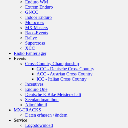
Enduro WM
Extrem Enduro
GNCC
Indoor Enduro
Motocross
MX Masters
Race-Events
Rallye
Supercross
XCC
Radio Fahrerlager
Events
Cross Country Championship
GCC - Deutsche Cross Country
ACC - Austrian Cross Country
ICC - Italian Cross Country
Incentives
Enduro One
Deutsche E-Bike Meisterschaft
Seenlandmarathon
Altmühltrail
MX-TRACKS
Daten erfassen / ändern
Service
Logodownload