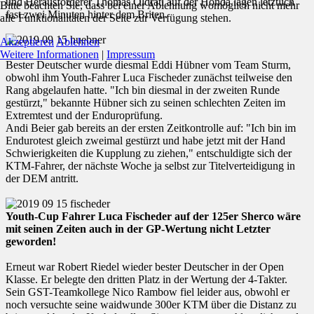
und Herausforderer Thomas Oldrati auf der Honda lagen letztlich
Bitte beachten Sie, dass bei einer Ablehnung womöglich nicht mehr
fast zwei Minuten hinter dem Briten.
alle Funktionalitäten der Seite zur Verfügung stehen.
Akzeptieren
Ablehnen
Weitere Informationen
|
Impressum
Bester Deutscher wurde diesmal Eddi Hübner vom Team Sturm,
obwohl ihm Youth-Fahrer Luca Fischeder zunächst teilweise den
Rang abgelaufen hatte. "Ich bin diesmal in der zweiten Runde
gestürzt," bekannte Hübner sich zu seinen schlechten Zeiten im
Extremtest und der Enduroprüfung.
Andi Beier gab bereits an der ersten Zeitkontrolle auf: "Ich bin im
Endurotest gleich zweimal gestürzt und habe jetzt mit der Hand
Schwierigkeiten die Kupplung zu ziehen," entschuldigte sich der
KTM-Fahrer, der nächste Woche ja selbst zur Titelverteidigung in
der DEM antritt.
Youth-Cup Fahrer Luca Fischeder auf der 125er Sherco wäre
mit seinen Zeiten auch in der GP-Wertung nicht Letzter
geworden!
Erneut war Robert Riedel wieder bester Deutscher in der Open
Klasse. Er belegte den dritten Platz in der Wertung der 4-Takter.
Sein GST-Teamkollege Nico Rambow fiel leider aus, obwohl er
noch versuchte seine waidwunde 300er KTM über die Distanz zu