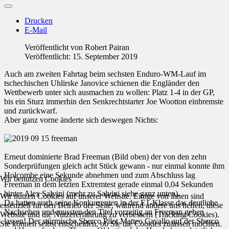
Drucken
E-Mail
Veröffentlicht von
Robert Pairan
Veröffentlicht: 15. September 2019
Auch am zweiten Fahrtag beim sechsten Enduro-WM-Lauf im
tschechischen Uhlirske Janovice schienen die Engländer den
Wettbewerb unter sich ausmachen zu wollen: Platz 1-4 in der GP,
bis ein Sturz immerhin den Senkrechtstarter Joe Wootton einbremste
und zurückwarf.
Aber ganz vorne änderte sich deswegen Nichts:
Erneut dominierte Brad Freeman (Bild oben) der von den zehn
Sonderprüfungen gleich acht Stück gewann - nur einmal konnte ihm
Holcombe eine Sekunde abnehmen und zum Abschluss lag
Wir benutzen Cookies
Freeman in dem letzten Extremtest gerade einmal 0,04 Sekunden
hinter Alex Salvini (mehr zu Salvini siehe ganz unten).
Wir nutzen Cookies auf unserer Website. Einige von ihnen sind
Da hatten auch seine Konkurrenten in der E1-Klasse das deutliche
essenziell für den Betrieb der Seite, während andere uns helfen, diese
Nachsehen und mussten den Titel vorzeitig an Freeman gehen
Website und die Nutzererfahrung zu verbessern (Tracking Cookies).
lassen! Der stürmische Sherco Pilot Matteo Cavallo auf der Sherco
Sie können selbst entscheiden, ob Sie die Cookies zulassen möchten.