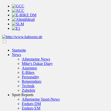
Startseite
News
Allgemeine News
Mike's Dakar Diary
Anzeigen
E-Bikes
Personality
Reiseenduro
Technik
Zubehör
Sport Reports
Allgemeine Sport-News
Enduro DM
Enduro EM