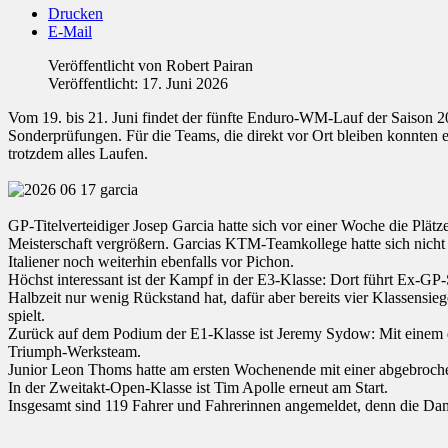
Drucken
E-Mail
Veröffentlicht von
Robert Pairan
Veröffentlicht: 17. Juni 2026
Vom 19. bis 21. Juni findet der fünfte Enduro-WM-Lauf der Saison 20
Sonderprüfungen. Für die Teams, die direkt vor Ort bleiben konnten ei
trotzdem alles Laufen.
GP-Titelverteidiger Josep Garcia hatte sich vor einer Woche die Plät
Meisterschaft vergrößern. Garcias KTM-Teamkollege hatte sich nicht
Italiener noch weiterhin ebenfalls vor Pichon.
Höchst interessant ist der Kampf in der E3-Klasse: Dort führt Ex-G
Halbzeit nur wenig Rückstand hat, dafür aber bereits vier Klassensi
spielt.
Zurück auf dem Podium der E1-Klasse ist Jeremy Sydow: Mit einem dri
Triumph-Werksteam.
Junior Leon Thoms hatte am ersten Wochenende mit einer abgebrochene
In der Zweitakt-Open-Klasse ist Tim Apolle erneut am Start.
Insgesamt sind 119 Fahrer und Fahrerinnen angemeldet, denn die Dame