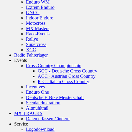
Enduro WM
Extrem Enduro
GNCC
Indoor Enduro
Motocross
MX Masters
Race-Events
Rallye
Supercross
XCC
Radio Fahrerlager
Events
Cross Country Championship
GCC - Deutsche Cross Country
ACC - Austrian Cross Country
ICC - Italian Cross Country
Incentives
Enduro One
Deutsche E-Bike Meisterschaft
Seenlandmarathon
Altmühltrail
MX-TRACKS
Daten erfassen / ändern
Service
Logodownload