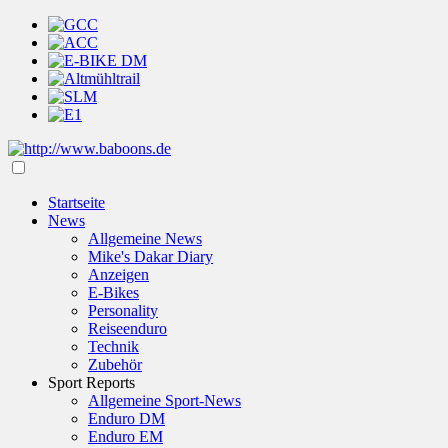
Startseite
News
Allgemeine News
Mike's Dakar Diary
Anzeigen
E-Bikes
Personality
Reiseenduro
Technik
Zubehör
Sport Reports
Allgemeine Sport-News
Enduro DM
Enduro EM