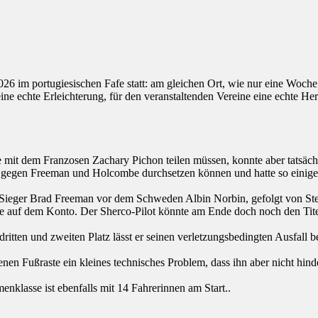
26 im portugiesischen Fafe statt: am gleichen Ort, wie nur eine Woche
ne echte Erleichterung, für den veranstaltenden Vereine eine echte Her
ze mit dem Franzosen Zachary Pichon teilen müssen, konnte aber tatsäch
 gegen Freeman und Holcombe durchsetzen können und hatte so einige G
P-Sieger Brad Freeman vor dem Schweden Albin Norbin, gefolgt von St
ege auf dem Konto. Der Sherco-Pilot könnte am Ende doch noch den Tite
tten und zweiten Platz lässt er seinen verletzungsbedingten Ausfall b
n Fußraste ein kleines technisches Problem, dass ihn aber nicht hinde
nklasse ist ebenfalls mit 14 Fahrerinnen am Start..