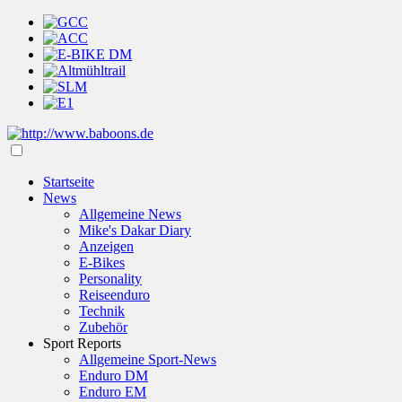
Startseite
News
Allgemeine News
Mike's Dakar Diary
Anzeigen
E-Bikes
Personality
Reiseenduro
Technik
Zubehör
Sport Reports
Allgemeine Sport-News
Enduro DM
Enduro EM