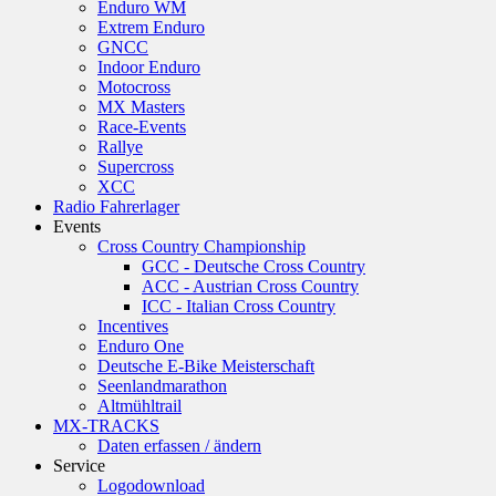
Enduro WM
Extrem Enduro
GNCC
Indoor Enduro
Motocross
MX Masters
Race-Events
Rallye
Supercross
XCC
Radio Fahrerlager
Events
Cross Country Championship
GCC - Deutsche Cross Country
ACC - Austrian Cross Country
ICC - Italian Cross Country
Incentives
Enduro One
Deutsche E-Bike Meisterschaft
Seenlandmarathon
Altmühltrail
MX-TRACKS
Daten erfassen / ändern
Service
Logodownload