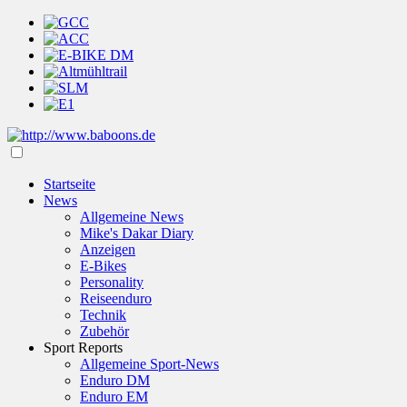
Startseite
News
Allgemeine News
Mike's Dakar Diary
Anzeigen
E-Bikes
Personality
Reiseenduro
Technik
Zubehör
Sport Reports
Allgemeine Sport-News
Enduro DM
Enduro EM