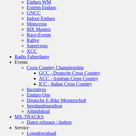
Enduro WM
Extrem Enduro
GNCC
Indoor Enduro
Motocross
MX Masters
Race-Events
Rallye
Supercross
XCC
Radio Fahrerlager
Events
Cross Country Championship
GCC - Deutsche Cross Country
ACC - Austrian Cross Country
ICC - Italian Cross Country
Incentives
Enduro One
Deutsche E-Bike Meisterschaft
Seenlandmarathon
Altmühltrail
MX-TRACKS
Daten erfassen / ändern
Service
Logodownload