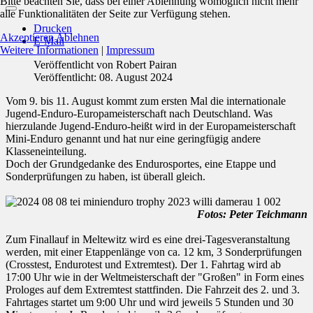
Bitte beachten Sie, dass bei einer Ablehnung womöglich nicht mehr
alle Funktionalitäten der Seite zur Verfügung stehen.
Drucken
Akzeptieren
Ablehnen
E-Mail
Weitere Informationen
|
Impressum
Veröffentlicht von
Robert Pairan
Veröffentlicht: 08. August 2024
Vom 9. bis 11. August kommt zum ersten Mal die internationale
Jugend-Enduro-Europameisterschaft nach Deutschland. Was
hierzulande Jugend-Enduro-heißt wird in der Europameisterschaft
Mini-Enduro genannt und hat nur eine geringfügig andere
Klasseneinteilung.
Doch der Grundgedanke des Endurosportes, eine Etappe und
Sonderprüfungen zu haben, ist überall gleich.
Fotos: Peter Teichmann
Zum Finallauf in Meltewitz wird es eine drei-Tagesveranstaltung
werden, mit einer Etappenlänge von ca. 12 km, 3 Sonderprüfungen
(Crosstest, Endurotest und Extremtest). Der 1. Fahrtag wird ab
17:00 Uhr wie in der Weltmeisterschaft der "Großen" in Form eines
Prologes auf dem Extremtest stattfinden. Die Fahrzeit des 2. und 3.
Fahrtages startet um 9:00 Uhr und wird jeweils 5 Stunden und 30