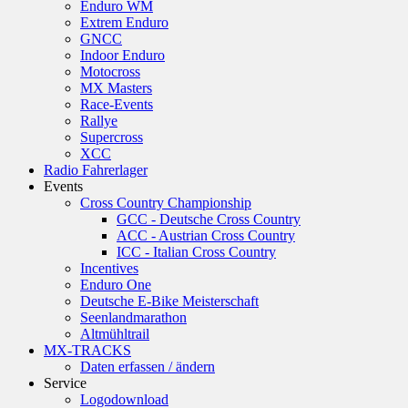
Enduro WM
Extrem Enduro
GNCC
Indoor Enduro
Motocross
MX Masters
Race-Events
Rallye
Supercross
XCC
Radio Fahrerlager
Events
Cross Country Championship
GCC - Deutsche Cross Country
ACC - Austrian Cross Country
ICC - Italian Cross Country
Incentives
Enduro One
Deutsche E-Bike Meisterschaft
Seenlandmarathon
Altmühltrail
MX-TRACKS
Daten erfassen / ändern
Service
Logodownload