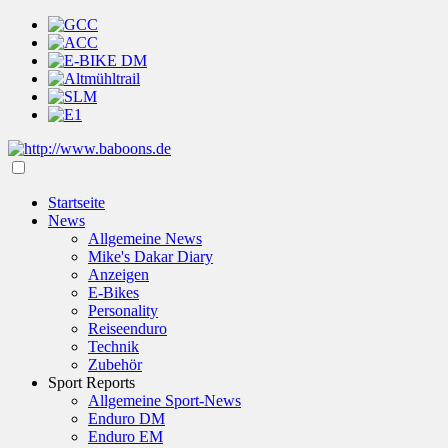
Startseite
News
Allgemeine News
Mike's Dakar Diary
Anzeigen
E-Bikes
Personality
Reiseenduro
Technik
Zubehör
Sport Reports
Allgemeine Sport-News
Enduro DM
Enduro EM