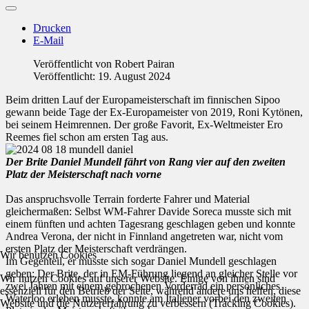
Drucken
E-Mail
Veröffentlicht von
Robert Pairan
Veröffentlicht: 19. August 2024
Beim dritten Lauf der Europameisterschaft im finnischen Sipoo
gewann beide Tage der Ex-Europameister von 2019, Roni Kytönen,
bei seinem Heimrennen. Der große Favorit, Ex-Weltmeister Ero
Reemes fiel schon am ersten Tag aus.
Der Brite Daniel Mundell fährt von Rang vier auf den zweiten
Platz der Meisterschaft nach vorne
Das anspruchsvolle Terrain forderte Fahrer und Material
gleichermaßen: Selbst WM-Fahrer Davide Soreca musste sich mit
einem fünften und achten Tagesrang geschlagen geben und konnte
Andrea Verona, der nicht in Finnland angetreten war, nicht vom
ersten Platz der Meisterschaft verdrängen.
Wir benutzen Cookies
Im Gegenteil, er musste sich sogar Daniel Mundell geschlagen
geben: Der Brite, der in EM-Führung liegend an gleicher Stelle vor
Wir nutzen Cookies auf unserer Website. Einige von ihnen sind
zwei Jahren mit einem gebrochenen Vorderrad ein persönliches
essenziell für den Betrieb der Seite, während andere uns helfen, diese
Waterloo erleben musste, konnte am Italiener vorbei den zweiten
Website und die Nutzererfahrung zu verbessern (Tracking Cookies).