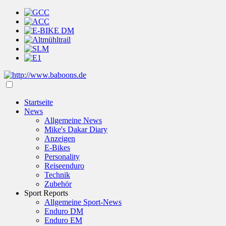
Startseite
News
Allgemeine News
Mike's Dakar Diary
Anzeigen
E-Bikes
Personality
Reiseenduro
Technik
Zubehör
Sport Reports
Allgemeine Sport-News
Enduro DM
Enduro EM