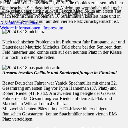
Platz in der Meisterschaft übernehmen.
Sie können selbst entscheiden, ob Sie die Cookies zulassen möchten.
Bitte beachten Sie, dass bei einer Ablehnung womöglich nicht mehr
Das gelang aber auch nur, weil Favorit Matej Skuta am ersten Tag
alle Funktionalitäten der Seite zur Verfügung stehen.
nach technischen Problemen 16 Strafminuten kassiert hatte und in
der Gesamtwertung nur auf den vierten Platz zurückgerutscht ist.
Akzeptieren
Ablehnen
Weitere Informationen
|
Impressum
Nach technischen Problemen im Endurotest fuhr Europameister und
Dauersieger Maurizio Micheluz (Bild oben) bei den Senioren dem
Feld hinterher und konnte sich auf den neunten Platz in der Klasse
nur noch in die Punkte retten.
Anspruchsvolles Gelände und Sonderprüfungen in Finnland
Bester Deutscher Fahrer war Yanick Spachmüller mit einem 32.
Gesamtrang am ersten Tag vor Fynn Hanneman (37. Platz) und
Robert Riedel (41. Platz). Am zweiten Tag belegte der GasGas-
Fahrer den 32. Gesamtrang vor Riedel auf dem 34. Platz und
Maximilian Wills auf dem 43. Platz.
Mit zwei siebenten Plätzen in der E1-Klasse hinter einigen
finnischen Gaststartern, konnte Spachmüller seinen vierten EM-
Platz verteidigen.