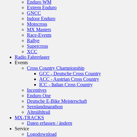
Enduro WM
Extrem Enduro
GNCC
Indoor Enduro
Motocross
MX Masters
Race-Events
Rallye
Supercross
XCC
Radio Fahrerlager
Events
Cross Country Championship
GCC - Deutsche Cross Country
ACC - Austrian Cross Country
ICC - Italian Cross Country
Incentives
Enduro One
Deutsche E-Bike Meisterschaft
Seenlandmarathon
Altmühltrail
MX-TRACKS
Daten erfassen / ändern
Service
Logodownload