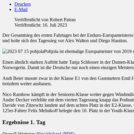
Drucken
E-Mail
Veröffentlicht von
Robert Pairan
Veröffentlicht: 16. Juli 2023
Der Gesamtsieg des ersten Fahrtages bei der Enduro-Europameistersc
und holte sich den Tagessieg vor Alex Walton und Diego Haution.
Pohjola ist ehemalige Europameister von 2019
Einen ähnlich starken Auftritt hatte Tanja Schlosser in der Damen-K
Norwegerin. Damit ist die Deutsche nur noch einen einzigen Meisters
Andi Beier musste zwar in der Klasse E1 von den Gaststartern Emil H
trotzdem weiter ausbauen.
Nico Rambow kämpft in der Senioren-Klasse weiter gegen Windmühlen
Andre Decker verfehlte mit dem vierten Tagesrang knapp das Podium 
Davide von Zitzewitz landete auf dem achten Platz in der E2-Klasse, 
125er-Fahrer Felix Melnikoff belegte den 10. Platz in der Youth-Klas
Ergebnisse 1. Tag
Overall-Wertung:
Hier klicken! (PDF)