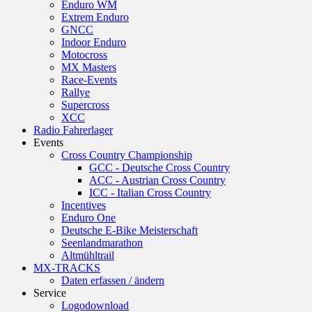
Enduro WM
Extrem Enduro
GNCC
Indoor Enduro
Motocross
MX Masters
Race-Events
Rallye
Supercross
XCC
Radio Fahrerlager
Events
Cross Country Championship
GCC - Deutsche Cross Country
ACC - Austrian Cross Country
ICC - Italian Cross Country
Incentives
Enduro One
Deutsche E-Bike Meisterschaft
Seenlandmarathon
Altmühltrail
MX-TRACKS
Daten erfassen / ändern
Service
Logodownload