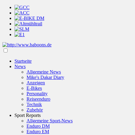
Startseite
News
Allgemeine News
Mike's Dakar Diary
Anzeigen
E-Bikes
Personality
Reiseenduro
Technik
Zubehör
Sport Reports
Allgemeine Sport-News
Enduro DM
Enduro EM