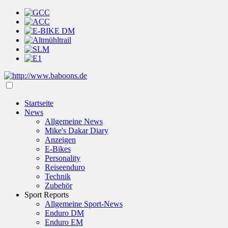
Startseite
News
Allgemeine News
Mike's Dakar Diary
Anzeigen
E-Bikes
Personality
Reiseenduro
Technik
Zubehör
Sport Reports
Allgemeine Sport-News
Enduro DM
Enduro EM