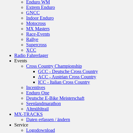
Enduro WM
Extrem Enduro
GNCC
Indoor Enduro
Motocross
MX Masters
Race-Events
Rallye
Supercross
XCC
Radio Fahrerlager
Events
Cross Country Championship
GCC - Deutsche Cross Country
ACC - Austrian Cross Country
ICC - Italian Cross Country
Incentives
Enduro One
Deutsche E-Bike Meisterschaft
Seenlandmarathon
Altmühltrail
MX-TRACKS
Daten erfassen / ändern
Service
Logodownload