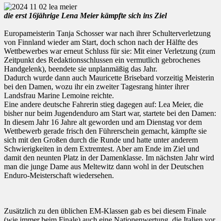
die erst 16jährige Lena Meier kämpfte sich ins Ziel
Europameisterin Tanja Schosser war nach ihrer Schulterverletzung
von Finnland wieder am Start, doch schon nach der Hälfte des
Wettbewerbes war erneut Schluss für sie: Mit einer Verletzung (zum
Zeitpunkt des Redaktionsschlussen ein vermutlich gebrochenes
Handgelenk), beendete sie unplanmäßig das Jahr.
Dadurch wurde dann auch Mauricette Brisebard vorzeitig Meisterin
bei den Damen, wozu ihr ein zweiter Tagesrang hinter ihrer
Landsfrau Marine Lemoine reichte.
Eine andere deutsche Fahrerin stieg dagegen auf: Lea Meier, die
bisher nur beim Jugendenduro am Start war, startete bei den Damen:
In diesem Jahr 16 Jahre alt geworden und am Dienstag vor dem
Wettbewerb gerade frisch den Führerschein gemacht, kämpfte sie
sich mit den Großen durch die Runde und hatte unter anderem
Schwierigkeiten in dem Extremtest. Aber am Ende im Ziel und
damit den neunten Platz in der Damenklasse. Im nächsten Jahr wird
man die junge Dame aus Meltewitz dann wohl in der Deutschen
Enduro-Meisterschaft wiedersehen.
Zusätzlich zu den üblichen EM-Klassen gab es bei diesem Finale
(wie immer beim Finale) auch eine Nationenwertung, die Italien vor