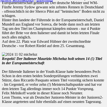
Weitere Informationen
|
Impressum
Europameisterschaft gelistet ist: Der deutsche Meister und WM-
Fünfte Jeremy Sydow gewann sein zehntes Rennen in Deutschland
- offensichtlich ist der Sherco Pilot auf "heimischen" Boden nicht zu
schlagen.
Hinter ihm landete der Führende in der Europameisterschaft, Daniel
Mundell aus England vor Soreca, die beide dann noch am letzten
Tag um den Titel im Championat kämpfen müssen - nur 4 Punkte
führt der Brite vor dem Italiener und damit ist beim letzten Finale
noch alles möglich.
Auf dem 22. Platz war Edward Hübner der zweitschnellste
Deutsche - vor Robert Riedel auf dem 25. Gesamtrang.
Respekt! Der Italiener Maurizio Micheluz holt seinen 14 (!) Titel
in der Europameisterschaft
Der führende Italiener in der Youth-Klasse hatte besonderes Pech:
Schon in den ersten beiden Sonderprüfungen verhinderten zwei
Stürze, dass Riccardo Pasquato seinen Titel vorzeitig sichern konnte
- Im Gegenteil, er verlor zehn (!) Meisterschaftspunkte und hat vor
dem letzten Tag allerdings immer noch 14 Punkte Vorsprung.
Felix Melnikoff wurde in dieser Klasse noch Neunter.
Leon Thoms, war als Deutscher Junioren-Meister in der Junioren2-
Klasse angetreten und fuhr ebenfalls auf einen neunten Tagesrang.