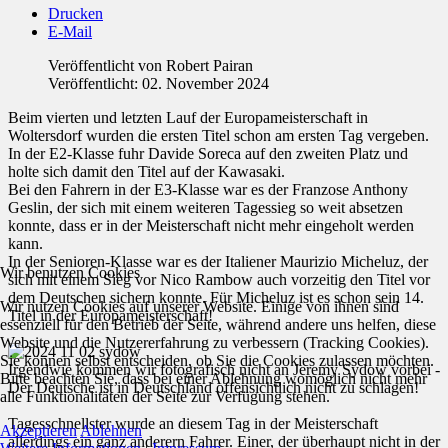
Drucken
E-Mail
Veröffentlicht von
Robert Pairan
Veröffentlicht: 02. November 2024
Beim vierten und letzten Lauf der Europameisterschaft in
Woltersdorf wurden die ersten Titel schon am ersten Tag vergeben.
In der E2-Klasse fuhr Davide Soreca auf den zweiten Platz und
holte sich damit den Titel auf der Kawasaki.
Bei den Fahrern in der E3-Klasse war es der Franzose Anthony
Geslin, der sich mit einem weiteren Tagessieg so weit absetzen
konnte, dass er in der Meisterschaft nicht mehr eingeholt werden
kann.
In der Senioren-Klasse war es der Italiener Maurizio Micheluz, der
Wir benutzen Cookies
sich mit einem Sieg vor Nico Rambow auch vorzeitig den Titel vor
dem Deutschen sichern konnte. Für Micheluz ist es schon sein 14.
Wir nutzen Cookies auf unserer Website. Einige von ihnen sind
Titel in der Europameisterschaft!
essenziell für den Betrieb der Seite, während andere uns helfen, diese
Website und die Nutzererfahrung zu verbessern (Tracking Cookies).
Sie können selbst entscheiden, ob Sie die Cookies zulassen möchten.
Irgendwie kommen wir fotografisch nicht an Jeremy Sydow vorbei -
Bitte beachten Sie, dass bei einer Ablehnung womöglich nicht mehr
Der Deutsche ist in Deutschland offensichtlich nicht zu schlagen!
alle Funktionalitäten der Seite zur Verfügung stehen.
Tagesschnellster wurde an diesem Tag in der Meisterschaft
Akzeptieren
Ablehnen
allerdings ein ganz anderern Fahrer. Einer, der überhaupt nicht in der