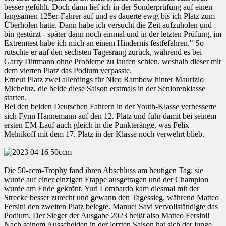
besser gefühlt. Doch dann lief ich in der Sonderprüfung auf einen
langsamen 125er-Fahrer auf und es dauerte ewig bis ich Platz zum
Überholen hatte. Dann habe ich versucht die Zeit aufzuholen und
bin gestürzt - später dann noch einmal und in der letzten Prüfung, im
Extremtest habe ich mich an einem Hindernis festfefahren." So
rutschte er auf den sechsten Tagesrang zurück, während es bei
Garry Dittmann ohne Probleme zu laufen schien, weshalb dieser mit
dem vierten Platz das Podium verpasste.
Erneut Platz zwei allerdings für Nico Rambow hinter Maurizio
Micheluz, die beide diese Saison erstmals in der Seniorenklasse
starten.
Bei den beiden Deutschen Fahrern in der Youth-Klasse verbesserte
sich Fynn Hannemann auf den 12. Platz und fuhr damit bei seinem
ersten EM-Lauf auch gleich in die Punkteränge, was Felix
Melnikoff mit dem 17. Platz in der Klasse noch verwehrt blieb.
Die 50-ccm-Trophy fand ihren Abschluss am heutigen Tag: sie
wurde auf einer einzigen Etappe ausgetragen und der Champion
wurde am Ende gekrönt. Yuri Lombardo kam diesmal mit der
Strecke besser zurecht und gewann den Tagessieg, während Matteo
Fersini den zweiten Platz belegte. Manuel Savi vervollständigte das
Podium. Der Sieger der Ausgabe 2023 heißt also Matteo Fersini!
Nach seinem Ausscheiden in der letzten Saison hat sich der junge