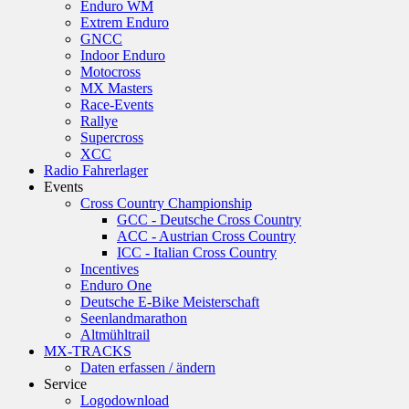
Enduro WM
Extrem Enduro
GNCC
Indoor Enduro
Motocross
MX Masters
Race-Events
Rallye
Supercross
XCC
Radio Fahrerlager
Events
Cross Country Championship
GCC - Deutsche Cross Country
ACC - Austrian Cross Country
ICC - Italian Cross Country
Incentives
Enduro One
Deutsche E-Bike Meisterschaft
Seenlandmarathon
Altmühltrail
MX-TRACKS
Daten erfassen / ändern
Service
Logodownload