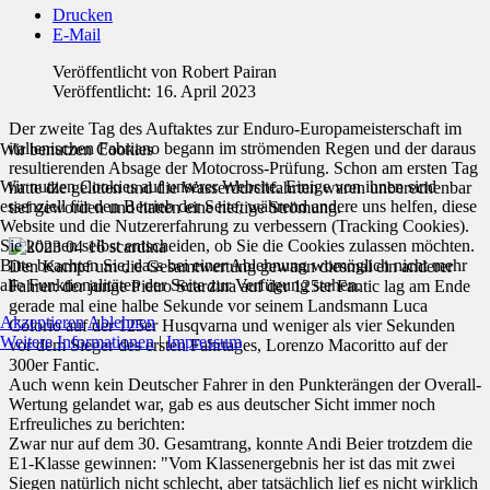
Drucken
E-Mail
Veröffentlicht von
Robert Pairan
Veröffentlicht: 16. April 2023
Der zweite Tag des Auftaktes zur Enduro-Europameisterschaft im
italienischen Fabriano begann im strömenden Regen und der daraus
Wir benutzen Cookies
resultierenden Absage der Motocross-Prüfung. Schon am ersten Tag
Wir nutzen Cookies auf unserer Website. Einige von ihnen sind
hatte die gelitten und die Wasserdurchfahrten waren unberechenbar
essenziell für den Betrieb der Seite, während andere uns helfen, diese
tief geworden und hatten eine heftige Strömung.
Website und die Nutzererfahrung zu verbessern (Tracking Cookies).
Sie können selbst entscheiden, ob Sie die Cookies zulassen möchten.
Bitte beachten Sie, dass bei einer Ablehnung womöglich nicht mehr
Den Kampf um die Gesamtwertung gewann diesmal ein anderer
alle Funktionalitäten der Seite zur Verfügung stehen.
Fahrer: der junge Pietro Scardina auf der 125er Fantic lag am Ende
gerade mal eine halbe Sekunde vor seinem Landsmann Luca
Akzeptieren
Ablehnen
Colorio auf der 125er Husqvarna und weniger als vier Sekunden
Weitere Informationen
|
Impressum
vor dem Sieger des ersten Fahrtages, Lorenzo Macoritto auf der
300er Fantic.
Auch wenn kein Deutscher Fahrer in den Punkterängen der Overall-
Wertung gelandet war, gab es aus deutscher Sicht immer noch
Erfreuliches zu berichten:
Zwar nur auf dem 30. Gesamtrang, konnte Andi Beier trotzdem die
E1-Klasse gewinnen: "Vom Klassenergebnis her ist das mit zwei
Siegen natürlich nicht schlecht, aber tatsächlich lief es nicht wirklich