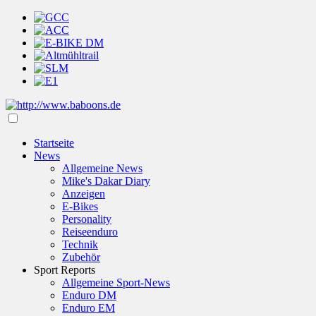
Startseite
News
Allgemeine News
Mike's Dakar Diary
Anzeigen
E-Bikes
Personality
Reiseenduro
Technik
Zubehör
Sport Reports
Allgemeine Sport-News
Enduro DM
Enduro EM