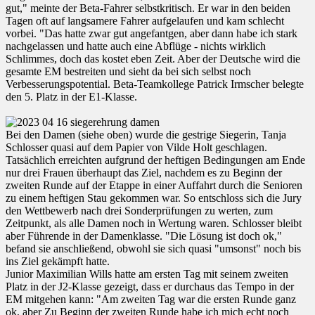
gut," meinte der Beta-Fahrer selbstkritisch. Er war in den beiden
Tagen oft auf langsamere Fahrer aufgelaufen und kam schlecht
vorbei. "Das hatte zwar gut angefantgen, aber dann habe ich stark
nachgelassen und hatte auch eine Abflüge - nichts wirklich
Schlimmes, doch das kostet eben Zeit. Aber der Deutsche wird die
gesamte EM bestreiten und sieht da bei sich selbst noch
Verbesserungspotential. Beta-Teamkollege Patrick Irmscher belegte
den 5. Platz in der E1-Klasse.
Bei den Damen (siehe oben) wurde die gestrige Siegerin, Tanja
Schlosser quasi auf dem Papier von Vilde Holt geschlagen.
Tatsächlich erreichten aufgrund der heftigen Bedingungen am Ende
nur drei Frauen überhaupt das Ziel, nachdem es zu Beginn der
zweiten Runde auf der Etappe in einer Auffahrt durch die Senioren
zu einem heftigen Stau gekommen war. So entschloss sich die Jury
den Wettbewerb nach drei Sonderprüfungen zu werten, zum
Zeitpunkt, als alle Damen noch in Wertung waren. Schlosser bleibt
aber Führende in der Damenklasse. "Die Lösung ist doch ok,"
befand sie anschließend, obwohl sie sich quasi "umsonst" noch bis
ins Ziel gekämpft hatte.
Junior Maximilian Wills hatte am ersten Tag mit seinem zweiten
Platz in der J2-Klasse gezeigt, dass er durchaus das Tempo in der
EM mitgehen kann: "Am zweiten Tag war die ersten Runde ganz
ok, aber Zu Beginn der zweiten Runde habe ich mich echt noch