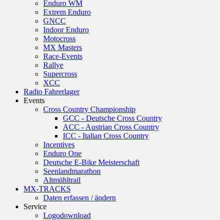
Enduro WM
Extrem Enduro
GNCC
Indoor Enduro
Motocross
MX Masters
Race-Events
Rallye
Supercross
XCC
Radio Fahrerlager
Events
Cross Country Championship
GCC - Deutsche Cross Country
ACC - Austrian Cross Country
ICC - Italian Cross Country
Incentives
Enduro One
Deutsche E-Bike Meisterschaft
Seenlandmarathon
Altmühltrail
MX-TRACKS
Daten erfassen / ändern
Service
Logodownload