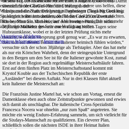
Wir nutzen Cookies auf unserer Website. Einige von ihnen sind
diesem Tag der italienische Junior Enrico Rinaldi (Bild oben). Damit
essenziell für den Betrieb der Seite, während andere uns helfen, diese
übernimmt der GasGas-Pilot die Führung in der
Website und die Nutzererfahrung zu verbessern (Tracking Cookies).
Europameisterschaft. Der gestrige Tagessieger Diego Nicoletti liegt
Sie können selbst entscheiden, ob Sie die Cookies zulassen möchten.
punktgleich mit dem amtierenden Meister der 250er Zweitakt-
Bitte beachten Sie, dass bei einer Ablehnung womöglich nicht mehr
Klasse, Maurizio Micheluz, auf dem zweiten Platz. Der schon
alle Funktionalitäten der Seite zur Verfügung stehen.
38jährige Micheluz gewann erneut auch an beiden Tagen seine
Hubraumklasse, wobei er in der letzten Prüfung nichts mehr
Akzeptieren
Ablehnen
riskierte, weil sein Vorsprung groß genug war: „Es war zu erwarten,
Weitere Informationen
|
Impressum
dass sich auf diesem Terrain die Italiener heimisch fühlen würden,“
versuchte sich der schon 38jährige als Tiefstapler. Aber das hat mehr
als nur ein Körnchen Wahrheit, denn der steingespickte Untergrund
in den Bergen um den See ist für die Italiener gewohnte Kost, zumal
sie dort in der Region auch regelmäßige Meisterschaftsläufe fahren.
Erst auf dem fünften Platz im Meisterschaftsstand kommt mit
Krystof Kouble aus der Tschechischen Republik der erste
„Ausländer“ bei diesem Auftakt. Nur in drei Klassen führt aktuell
kein Italiener die Meisterschaft an:
Die Französin Justine Martel hat, wie schon am Vortag, erneut die
Damenklasse eben auch ohne Zeitstrafpunkte gewonnen und erwies
sich damit als unschlagbar. Die italienische Cross-Spezialistin
Francesca Nocera war ohnehin „nur zum Spaß“ angetreten. Sie
möchte ein wenig Enduro-Erfahrung sammeln, um sich vielleicht für
die Sixdays-Mannschaft zu qualifizieren. Ein cleverer Plan,
schließlich sollen die nächsten ISDE in ihrer Heimat Italien