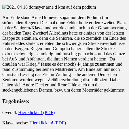
Am Ende stand Arne Domeyer sogar auf dem Podium (im
strömenden Regen). Diesmal ohne Fehler holte er den zweiten Platz
in der Senioren-Klasse und wurde damit auch in der Gesamtwertung
der beiden Tage Zweiter! Allerdings hatte er einiges von der letzten
Etappe zu erzählen, denn die Senioren, die so ziemlich am Ende des
Fahrerfeldes starten, erlebten die schwierigsten Streckenverhältnisse
in den Bergen: Regen- und Graupelschauer hatten die Strecke
extrem schwierig, schmierig und rutschig gemacht – und das Ganze
bei Auf- und Abfahrten, die ihren Namen verdient hatten: „Da
draußen war Krieg,“ fasste es der (noch) 44jährige zusammen und
fand Zustimmung bei seinen Mitstreitern. Am Ende sah nur noch
Christian Lessing das Ziel in Wertung – die anderen Deutschen
Senioren wurden wegen Zeitüberschreitung disqualifiziert. Dabei
hatten sich Andre Decker und Rene Uhle auch um die
steckengebliebenen Damen, bzw. um deren Motorräder gekümmert.
Ergebnisse:
Overall:
Hier klicken! (PDF)
Klassenweise:
Hier klicken! (PDF)