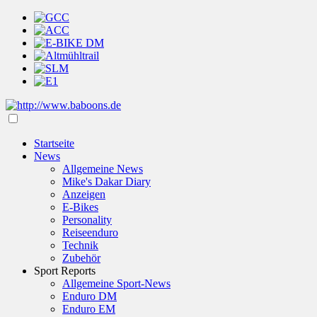
Startseite
News
Allgemeine News
Mike's Dakar Diary
Anzeigen
E-Bikes
Personality
Reiseenduro
Technik
Zubehör
Sport Reports
Allgemeine Sport-News
Enduro DM
Enduro EM