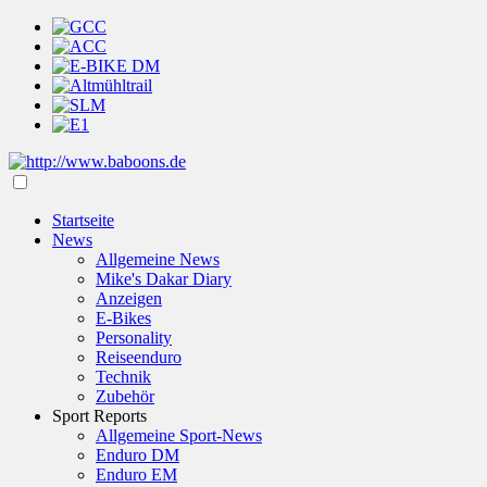
Startseite
News
Allgemeine News
Mike's Dakar Diary
Anzeigen
E-Bikes
Personality
Reiseenduro
Technik
Zubehör
Sport Reports
Allgemeine Sport-News
Enduro DM
Enduro EM