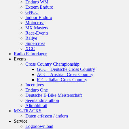
Enduro WM
Extrem Enduro
GNCC
Indoor Enduro
Motocross
MX Masters
Race-Events
Rallye
Supercross
XCC
Radio Fahrerlager
Events
Cross Country Championship
GCC - Deutsche Cross Country
ACC - Austrian Cross Country
ICC - Italian Cross Country
Incentives
Enduro One
Deutsche E-Bike Meisterschaft
Seenlandmarathon
Altmühltrail
MX-TRACKS
Daten erfassen / ändern
Service
Logodownload