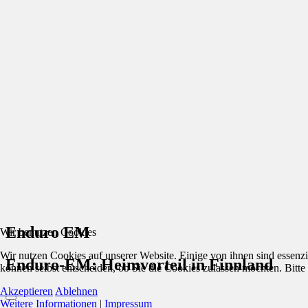
Enduro EM
Wir benutzen Cookies
Wir nutzen Cookies auf unserer Website. Einige von ihnen sind essenzi
Enduro-EM: Heimvorteil in Finnland
können selbst entscheiden, ob Sie die Cookies zulassen möchten. Bitte
Akzeptieren
Ablehnen
Weitere Informationen
|
Impressum