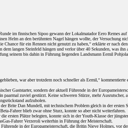
Runde im finnischen Sipoo gewann der Lokalmatador Eero Remes auf der
seinen Helm an den berühmten Nagel hängen wollte, der Versuchung ni
 Chance für ein Rennen nicht genutzt zu haben,“ erklärte er nach den
 in dem langen Steinfeld hängen und verlor über 40 Sekunden, was ih
prüfung seinem bis dahin in Führung liegenden Landsmann Eemil Pohjol
eblieben, war aber trotzdem noch schneller als Eemil,“ kommentierte e
scher Gaststarter, sondern der aktuell Führende in der Europameistersc
in paarmal zuviel gestürzt. Keine schweren Stürze, mehr Ausrutscher, a
ingsrückstand aufzuholen.
ale, der Brite Dan Mundell, mit technischem Problem gleich in der erst
Beta-Fahrer blieb zwar ohne Sturz, konnte so aber nicht weiterfahren.
die ersten Plätze belegten, konnte sich in der Youth-Klasse der jüngst
asGas-Fahrer Verzeroli weiterhin in Führung der Meisterschaft.
Führende in der Europameisterschaft, die Britin Nieve Holmes, vor de