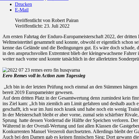
Drucken
E-Mail
Veröffentlicht von
Robert Pairan
Veröffentlicht: 23. Juli 2022
Am ersten Fahrtag der Enduro-Europameisterschaft 2022, der dritten 
Weltmeistertitel gesammelt und konnte, obwohl er eigentlich schon 
kenne das Gelände und die Bedingungen gut. Es wäre doch schade, die
in den anspruchsvollen Extremtest blieb der kleingewachsene Fahrer
weiter nach vorne und konnte tatsächlich in der allerletzten Sonder
Eero Remes voll in Action zum Tagessieg
„Ich bin in der letzten Prüfung noch einmal an den Stämmen hängen g
bereit 2019 Europameister gewesen.
Auf dem dritten Platz in der Gesamtwertung denn zumindest kein finni
ins Ziel kam: „Ich bin ziemlich am Limit gefahren und deshalb auch e
geschafft, ich war im Juni noch krank und habe noch ein wenig Train
In der Meisterschaft bleibt er aber vorne, zumal sein schärfster Riv
Sprung hatte dessen Vorderrad die Hälfte der Speichen verloren. Der 
Während in der Overall-Wertung und fast allen Klassen die Gastgeber 
Konkurrenten Manuel Verzeroli durchsetzten. Allerdings bleibt der G
Auch bei den Damen gab es keinen finnischen Sieg: Dort gewann die 