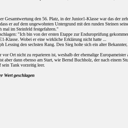
er Gesamtwertung den 56. Platz, in der Junior1-Klasse war das der zehnt
 dass er auf dem ungewohnten Untergrund mit den runden Steinen seine 
h mal im Steinfeld festgefahren."
chlagen: "Ich bin von der ersten Etappe zur Enduroprüfung gekommen
E1-Klasse. Wobei er eine wirkliche Erklärung nicht hatte ...
h Lessing den sechsten Rang. Den Sieg holte sich ein alter Bekannter, 
r vor Ort nicht zu reparieren ist, weshalb der ehemalige Europameiste
e, ist aber dann ebenso am Start, wie Bernd Buchholz, der nach einem S
sein Tank vorzeitig leer.
r Wert geschlagen