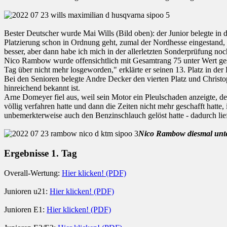
Bester Deutscher wurde Mai Wills (Bild oben): der Junior belegte in d
Platzierung schon in Ordnung geht, zumal der Nordhesse eingestand,
besser, aber dann habe ich mich in der allerletzten Sonderprüfung noc
Nico Rambow wurde offensichtlich mit Gesamtrang 75 unter Wert ges
Tag über nicht mehr losgeworden," erklärte er seinen 13. Platz in der 
Bei den Senioren belegte Andre Decker den vierten Platz und Christop
hinreichend bekannt ist.
Arne Domeyer fiel aus, weil sein Motor ein Pleulschaden anzeigte, de
völlig verfahren hatte und dann die Zeiten nicht mehr geschafft hatt
unbemerkterweise auch den Benzinschlauch gelöst hatte - dadurch lief 
Nico Rambow diesmal unte
Ergebnisse 1. Tag
Overall-Wertung:
Hier klicken! (PDF)
Junioren u21:
Hier klicken! (PDF)
Junioren E1:
Hier klicken! (PDF)