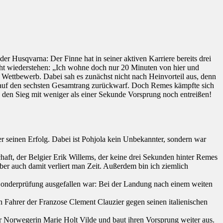
 Husqvarna: Der Finne hat in seiner aktiven Karriere bereits drei
cht wiederstehen: „Ich wohne doch nur 20 Minuten von hier und
 Wettbewerb. Dabei sah es zunächst nicht nach Heinvorteil aus, denn
n auf den sechsten Gesamtrang zurückwarf. Doch Remes kämpfte sich
a den Sieg mit weniger als einer Sekunde Vorsprung noch entreißen!
r seinen Erfolg. Dabei ist Pohjola kein Unbekannter, sondern war
haft, der Belgier Erik Willems, der keine drei Sekunden hinter Remes
ber auch damit verliert man Zeit. Außerdem bin ich ziemlich
en Sonderprüfung ausgefallen war: Bei der Landung nach einem weiten
en Fahrer der Franzose Clement Clauzier gegen seinen italienischen
r Norwegerin Marie Holt Vilde und baut ihren Vorsprung weiter aus.