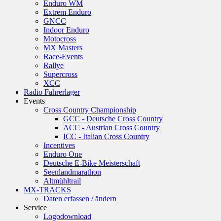
Enduro WM
Extrem Enduro
GNCC
Indoor Enduro
Motocross
MX Masters
Race-Events
Rallye
Supercross
XCC
Radio Fahrerlager
Events
Cross Country Championship
GCC - Deutsche Cross Country
ACC - Austrian Cross Country
ICC - Italian Cross Country
Incentives
Enduro One
Deutsche E-Bike Meisterschaft
Seenlandmarathon
Altmühltrail
MX-TRACKS
Daten erfassen / ändern
Service
Logodownload