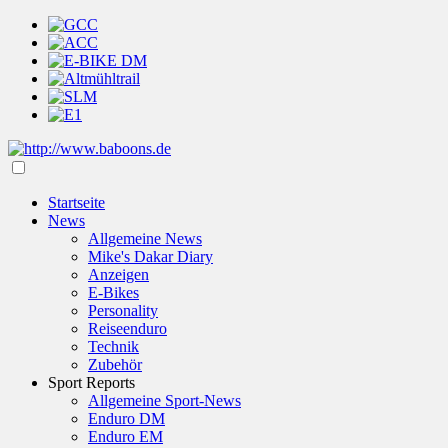
Startseite
News
Allgemeine News
Mike's Dakar Diary
Anzeigen
E-Bikes
Personality
Reiseenduro
Technik
Zubehör
Sport Reports
Allgemeine Sport-News
Enduro DM
Enduro EM