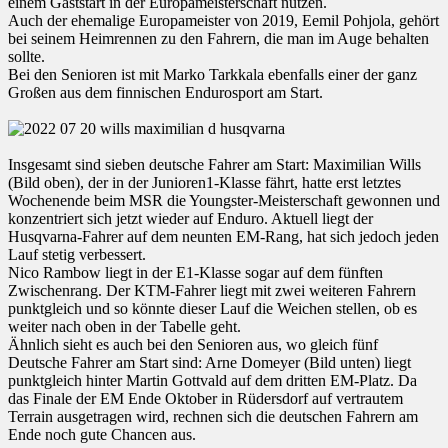
einem Gaststart in der Europameisterschaft nutzen.
Auch der ehemalige Europameister von 2019, Eemil Pohjola, gehört
bei seinem Heimrennen zu den Fahrern, die man im Auge behalten
sollte.
Bei den Senioren ist mit Marko Tarkkala ebenfalls einer der ganz
Großen aus dem finnischen Endurosport am Start.
Insgesamt sind sieben deutsche Fahrer am Start: Maximilian Wills
(Bild oben), der in der Junioren1-Klasse fährt, hatte erst letztes
Wochenende beim MSR die Youngster-Meisterschaft gewonnen und
konzentriert sich jetzt wieder auf Enduro. Aktuell liegt der
Husqvarna-Fahrer auf dem neunten EM-Rang, hat sich jedoch jeden
Lauf stetig verbessert.
Nico Rambow liegt in der E1-Klasse sogar auf dem fünften
Zwischenrang. Der KTM-Fahrer liegt mit zwei weiteren Fahrern
punktgleich und so könnte dieser Lauf die Weichen stellen, ob es
weiter nach oben in der Tabelle geht.
Ähnlich sieht es auch bei den Senioren aus, wo gleich fünf
Deutsche Fahrer am Start sind: Arne Domeyer (Bild unten) liegt
punktgleich hinter Martin Gottvald auf dem dritten EM-Platz. Da
das Finale der EM Ende Oktober in Rüdersdorf auf vertrautem
Terrain ausgetragen wird, rechnen sich die deutschen Fahrern am
Ende noch gute Chancen aus.