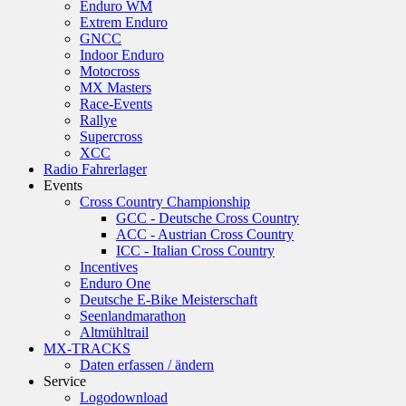
Enduro WM
Extrem Enduro
GNCC
Indoor Enduro
Motocross
MX Masters
Race-Events
Rallye
Supercross
XCC
Radio Fahrerlager
Events
Cross Country Championship
GCC - Deutsche Cross Country
ACC - Austrian Cross Country
ICC - Italian Cross Country
Incentives
Enduro One
Deutsche E-Bike Meisterschaft
Seenlandmarathon
Altmühltrail
MX-TRACKS
Daten erfassen / ändern
Service
Logodownload