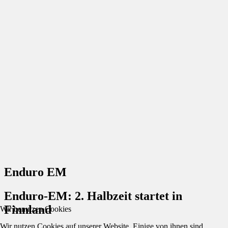
Enduro EM
Enduro-EM: 2. Halbzeit startet in
Finnland
Wir benutzen Cookies
Wir nutzen Cookies auf unserer Website. Einige von ihnen sind