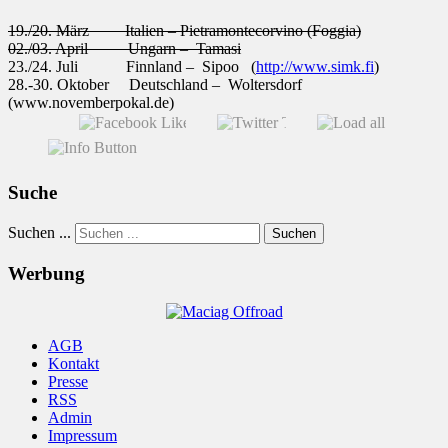
19./20. März Italien – Pietramontecorvino (Foggia)
02./03. April Ungarn – Tamasi
23./24. Juli Finnland – Sipoo (
http://www.simk.fi
)
28.-30. Oktober Deutschland – Woltersdorf
(www.novemberpokal.de)
Suche
Suchen ...
Suchen
Werbung
AGB
Kontakt
Presse
RSS
Admin
Impressum