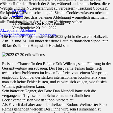
essenziell für den Betrieb der Seite, während andere uns helfen, diese
Website und die Nutzererfahrung zu verbessern (Tracking Cookies).
Drucken
Sie können selbst entscheiden, ob Sie die Cookies zulassen möchten.
E-Mail
Bitte beachten Sie, dass bei einer Ablehnung womöglich nicht mehr
alle Funktionalitäten der Seite zur Verfügung stehen.
Veröffentlicht von
Robert Pairan
Veröffentlicht: 20. Juli 2022
Akzeptieren
Ablehnen
Weitere Informationen
|
Impressum
Die Enduro-Europameisterschaft 2022 geht in die zweite Halbzeit:
Am 13. und 24. Juli findet der dritte Lauf im finnischen Sipoo, nur
40 km östlich der Hauptstadt Helsinki statt.
Es ist die Chance für den Belgier Erik Willems, seine Führung in der
Gesamtwertung auszubauen: Der Husqvarna-Fahrer hatte nach
technischen Problemen im letzten Lauf viel von seinem Vorsprung
eingebüßt. Doch bei der starken internationalen Konkurrenz kann
man sich keine Fehler leisten, und es wird sich zeigen, wie fit sich
Willems präsentieren kann.
Sein härtester Gegner, der Brite Dan Mundell hatte sich die
vergangenen Tage schon in Schweden, unter ähnlichen
Bodenverhältnissen wie in Sipoo, vorbereitet.
Als Favorit darf aber auch der dreifache Enduro-Weltmeister Eero
Remes gehandelt werden: Der Finne wird sein Heimrennen zu