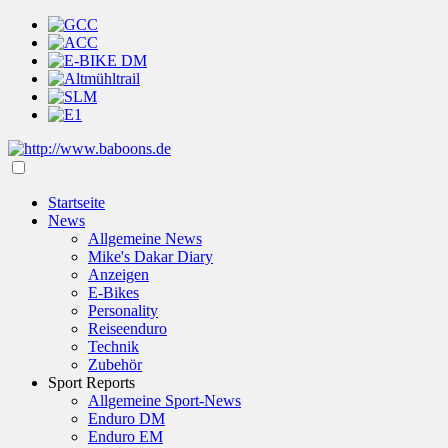
Startseite
News
Allgemeine News
Mike's Dakar Diary
Anzeigen
E-Bikes
Personality
Reiseenduro
Technik
Zubehör
Sport Reports
Allgemeine Sport-News
Enduro DM
Enduro EM