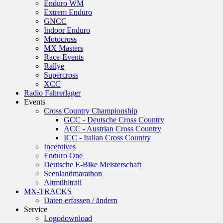
Enduro WM
Extrem Enduro
GNCC
Indoor Enduro
Motocross
MX Masters
Race-Events
Rallye
Supercross
XCC
Radio Fahrerlager
Events
Cross Country Championship
GCC - Deutsche Cross Country
ACC - Austrian Cross Country
ICC - Italian Cross Country
Incentives
Enduro One
Deutsche E-Bike Meisterschaft
Seenlandmarathon
Altmühltrail
MX-TRACKS
Daten erfassen / ändern
Service
Logodownload