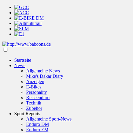
Startseite
News
Allgemeine News
Mike's Dakar Diary
Anzeigen
E-Bikes
Personality
Reiseenduro
Technik
Zubehör
Sport Reports
Allgemeine Sport-News
Enduro DM
Enduro EM