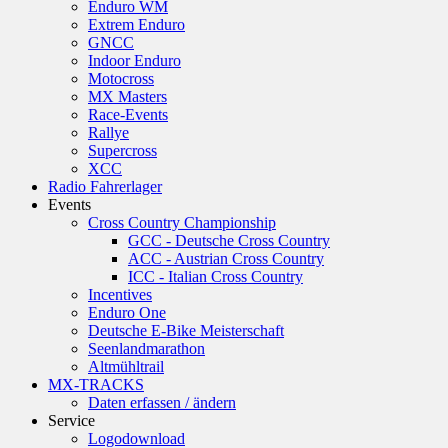
Enduro WM
Extrem Enduro
GNCC
Indoor Enduro
Motocross
MX Masters
Race-Events
Rallye
Supercross
XCC
Radio Fahrerlager
Events
Cross Country Championship
GCC - Deutsche Cross Country
ACC - Austrian Cross Country
ICC - Italian Cross Country
Incentives
Enduro One
Deutsche E-Bike Meisterschaft
Seenlandmarathon
Altmühltrail
MX-TRACKS
Daten erfassen / ändern
Service
Logodownload