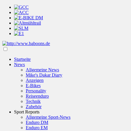
Startseite
News
Allgemeine News
Mike's Dakar Diary
Anzeigen
E-Bikes
Personality
Reiseenduro
Technik
Zubehör
Sport Reports
Allgemeine Sport-News
Enduro DM
Enduro EM