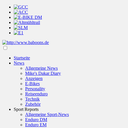
Startseite
News
Allgemeine News
Mike's Dakar Diary
Anzeigen
E-Bikes
Personality
Reiseenduro
Technik
Zubehör
Sport Reports
Allgemeine Sport-News
Enduro DM
Enduro EM