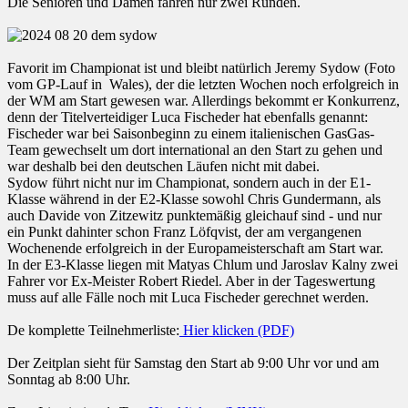
Die Senioren und Damen fahren nur zwei Runden.
Favorit im Championat ist und bleibt natürlich Jeremy Sydow (Foto
vom GP-Lauf in Wales), der die letzten Wochen noch erfolgreich in
der WM am Start gewesen war. Allerdings bekommt er Konkurrenz,
denn der Titelverteidiger Luca Fischeder hat ebenfalls genannt:
Fischeder war bei Saisonbeginn zu einem italienischen GasGas-
Team gewechselt um dort international an den Start zu gehen und
war deshalb bei den deutschen Läufen nicht mit dabei.
Sydow führt nicht nur im Championat, sondern auch in der E1-
Klasse während in der E2-Klasse sowohl Chris Gundermann, als
auch Davide von Zitzewitz punktemäßig gleichauf sind - und nur
ein Punkt dahinter schon Franz Löfqvist, der am vergangenen
Wochenende erfolgreich in der Europameisterschaft am Start war.
In der E3-Klasse liegen mit Matyas Chlum und Jaroslav Kalny zwei
Fahrer vor Ex-Meister Robert Riedel. Aber in der Tageswertung
muss auf alle Fälle noch mit Luca Fischeder gerechnet werden.
De komplette Teilnehmerliste:
Hier klicken (PDF)
Der Zeitplan sieht für Samstag den Start ab 9:00 Uhr vor und am
Sonntag ab 8:00 Uhr.