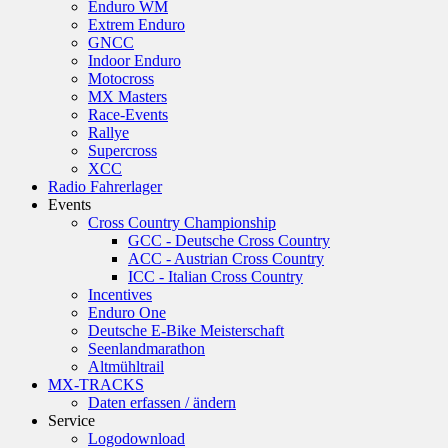
Enduro WM
Extrem Enduro
GNCC
Indoor Enduro
Motocross
MX Masters
Race-Events
Rallye
Supercross
XCC
Radio Fahrerlager
Events
Cross Country Championship
GCC - Deutsche Cross Country
ACC - Austrian Cross Country
ICC - Italian Cross Country
Incentives
Enduro One
Deutsche E-Bike Meisterschaft
Seenlandmarathon
Altmühltrail
MX-TRACKS
Daten erfassen / ändern
Service
Logodownload