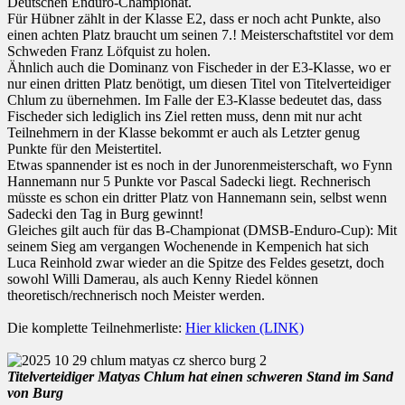
Deutschen Enduro-Championat.
Für Hübner zählt in der Klasse E2, dass er noch acht Punkte, also
einen achten Platz braucht um seinen 7.! Meisterschaftstitel vor dem
Schweden Franz Löfquist zu holen.
Ähnlich auch die Dominanz von Fischeder in der E3-Klasse, wo er
nur einen dritten Platz benötigt, um diesen Titel von Titelverteidiger
Chlum zu übernehmen. Im Falle der E3-Klasse bedeutet das, dass
Fischeder sich lediglich ins Ziel retten muss, denn mit nur acht
Teilnehmern in der Klasse bekommt er auch als Letzter genug
Punkte für den Meistertitel.
Etwas spannender ist es noch in der Junorenmeisterschaft, wo Fynn
Hannemann nur 5 Punkte vor Pascal Sadecki liegt. Rechnerisch
müsste es schon ein dritter Platz von Hannemann sein, selbst wenn
Sadecki den Tag in Burg gewinnt!
Gleiches gilt auch für das B-Championat (DMSB-Enduro-Cup): Mit
seinem Sieg am vergangen Wochenende in Kempenich hat sich
Luca Reinhold zwar wieder an die Spitze des Feldes gesetzt, doch
sowohl Willi Damerau, als auch Kenny Riedel können
theoretisch/rechnerisch noch Meister werden.
Die komplette Teilnehmerliste:
Hier klicken (LINK)
Titelverteidiger Matyas Chlum hat einen schweren Stand im Sand
von Burg