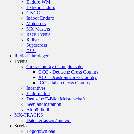
Enduro WM
Extrem Enduro
GNCC
Indoor Enduro
Motocross
MX Masters
Race-Events
Rallye
Supercross
XCC
Radio Fahrerlager
Events
Cross Country Championship
GCC - Deutsche Cross Country
ACC - Austrian Cross Country
ICC - Italian Cross Country
Incentives
Enduro One
Deutsche E-Bike Meisterschaft
Seenlandmarathon
Altmühltrail
MX-TRACKS
Daten erfassen / ändern
Service
Logodownload