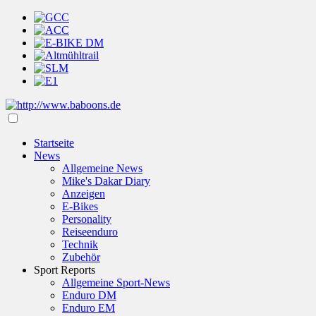
Startseite
News
Allgemeine News
Mike's Dakar Diary
Anzeigen
E-Bikes
Personality
Reiseenduro
Technik
Zubehör
Sport Reports
Allgemeine Sport-News
Enduro DM
Enduro EM