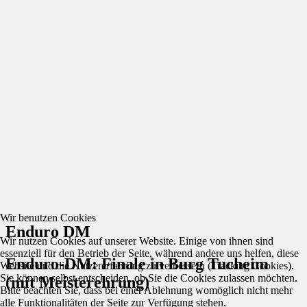
Wir benutzen Cookies
Enduro DM
Wir nutzen Cookies auf unserer Website. Einige von ihnen sind
essenziell für den Betrieb der Seite, während andere uns helfen, diese
Enduro-DM: Finale in Burg Tucheim
Website und die Nutzererfahrung zu verbessern (Tracking Cookies).
Sie können selbst entscheiden, ob Sie die Cookies zulassen möchten.
(mit Meisterehrung)
Bitte beachten Sie, dass bei einer Ablehnung womöglich nicht mehr
alle Funktionalitäten der Seite zur Verfügung stehen.