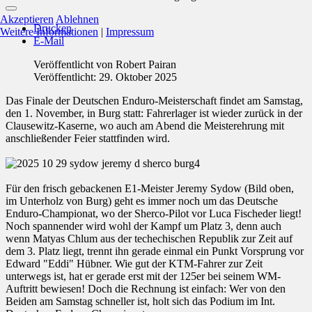
Akzeptieren
Ablehnen
Drucken
Weitere Informationen
|
Impressum
E-Mail
Veröffentlicht von
Robert Pairan
Veröffentlicht: 29. Oktober 2025
Das Finale der Deutschen Enduro-Meisterschaft findet am Samstag,
den 1. November, in Burg statt: Fahrerlager ist wieder zurück in der
Clausewitz-Kaserne, wo auch am Abend die Meisterehrung mit
anschließender Feier stattfinden wird.
Für den frisch gebackenen E1-Meister Jeremy Sydow (Bild oben,
im Unterholz von Burg) geht es immer noch um das Deutsche
Enduro-Championat, wo der Sherco-Pilot vor Luca Fischeder liegt!
Noch spannender wird wohl der Kampf um Platz 3, denn auch
wenn Matyas Chlum aus der techechischen Republik zur Zeit auf
dem 3. Platz liegt, trennt ihn gerade einmal ein Punkt Vorsprung vor
Edward "Eddi" Hübner. Wie gut der KTM-Fahrer zur Zeit
unterwegs ist, hat er gerade erst mit der 125er bei seinem WM-
Auftritt bewiesen! Doch die Rechnung ist einfach: Wer von den
Beiden am Samstag schneller ist, holt sich das Podium im Int.