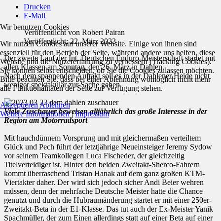
Drucken
E-Mail
Wir benutzen Cookies
Veröffentlicht von
Robert Pairan
Veröffentlicht: 22. März 2023
Wir nutzen Cookies auf unserer Website. Einige von ihnen sind
essenziell für den Betrieb der Seite, während andere uns helfen, diese
Der zweite Lauf der Int. Deutschen Enduro-Meisterschaft startet mit
Website und die Nutzererfahrung zu verbessern (Tracking Cookies).
allen Klassen am Sonntag, den 26. März in Dahlen.
Sie können selbst entscheiden, ob Sie die Cookies zulassen möchten.
Nach dem spannenden Auftakt soll es in der Dahlener Heide nicht
Bitte beachten Sie, dass bei einer Ablehnung womöglich nicht mehr
weniger spektakulär zur Sache gehen.
alle Funktionalitäten der Seite zur Verfügung stehen.
Akzeptieren
Ablehnen
Viele Zuschauer beweisen alljährlich das große Interesse in der
Weitere Informationen
|
Impressum
Region am Motorradsport
Mit hauchdünnem Vorsprung und mit gleichermaßen verteiltem
Glück und Pech führt der letztjährige Neueinsteiger Jeremy Sydow
vor seinem Teamkollegen Luca Fischeder, der gleichzeitig
Titelverteidiger ist. Hinter den beiden Zweitakt-Sherco-Fahrern
kommt überraschend Tristan Hanak auf dem ganz großen KTM-
Viertakter daher. Der wird sich jedoch sicher Andi Beier wehren
müssen, denn der mehrfache Deutsche Meister hatte die Chance
genutzt und durch die Hubraumänderung startet er mit einer 250er-
Zweitakt-Beta in der E1-Klasse. Das tut auch der Ex-Meister Yanik
Spachmüller, der zum Einen allerdings statt auf einer Beta auf einer