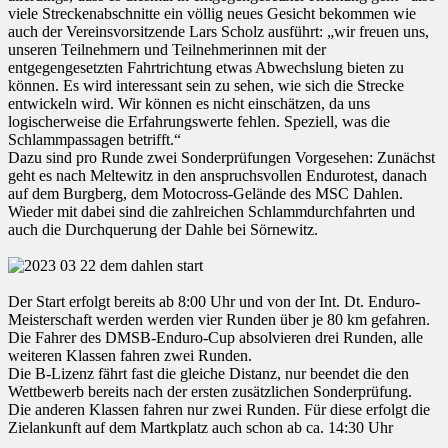
viele Streckenabschnitte ein völlig neues Gesicht bekommen wie
auch der Vereinsvorsitzende Lars Scholz ausführt: „wir freuen uns,
unseren Teilnehmern und Teilnehmerinnen mit der
entgegengesetzten Fahrtrichtung etwas Abwechslung bieten zu
können. Es wird interessant sein zu sehen, wie sich die Strecke
entwickeln wird. Wir können es nicht einschätzen, da uns
logischerweise die Erfahrungswerte fehlen. Speziell, was die
Schlammpassagen betrifft.“
Dazu sind pro Runde zwei Sonderprüfungen Vorgesehen: Zunächst
geht es nach Meltewitz in den anspruchsvollen Endurotest, danach
auf dem Burgberg, dem Motocross-Gelände des MSC Dahlen.
Wieder mit dabei sind die zahlreichen Schlammdurchfahrten und
auch die Durchquerung der Dahle bei Sörnewitz.
Der Start erfolgt bereits ab 8:00 Uhr und von der Int. Dt. Enduro-
Meisterschaft werden werden vier Runden über je 80 km gefahren.
Die Fahrer des DMSB-Enduro-Cup absolvieren drei Runden, alle
weiteren Klassen fahren zwei Runden.
Die B-Lizenz fährt fast die gleiche Distanz, nur beendet die den
Wettbewerb bereits nach der ersten zusätzlichen Sonderprüfung.
Die anderen Klassen fahren nur zwei Runden. Für diese erfolgt die
Zielankunft auf dem Martkplatz auch schon ab ca. 14:30 Uhr