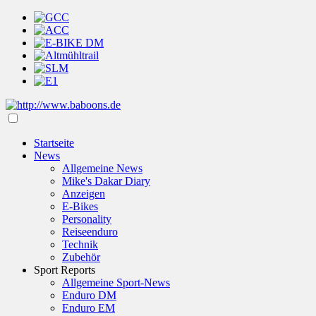
Startseite
News
Allgemeine News
Mike's Dakar Diary
Anzeigen
E-Bikes
Personality
Reiseenduro
Technik
Zubehör
Sport Reports
Allgemeine Sport-News
Enduro DM
Enduro EM