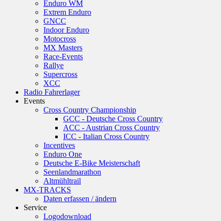
Enduro WM
Extrem Enduro
GNCC
Indoor Enduro
Motocross
MX Masters
Race-Events
Rallye
Supercross
XCC
Radio Fahrerlager
Events
Cross Country Championship
GCC - Deutsche Cross Country
ACC - Austrian Cross Country
ICC - Italian Cross Country
Incentives
Enduro One
Deutsche E-Bike Meisterschaft
Seenlandmarathon
Altmühltrail
MX-TRACKS
Daten erfassen / ändern
Service
Logodownload