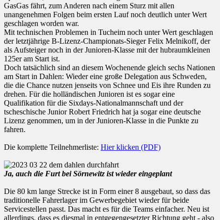
GasGas fährt, zum Anderen nach einem Sturz mit allen
unangenehmen Folgen beim ersten Lauf noch deutlich unter Wert
geschlagen worden war.
Mit technischen Problemen in Tucheim noch unter Wert geschlagen
der letztjährige B-Lizenz-Championats-Sieger Felix Melnikoff, der
als Aufsteiger noch in der Junioren-Klasse mit der hubraumkleinen
125er am Start ist.
Doch tatsächlich sind an diesem Wochenende gleich sechs Nationen
am Start in Dahlen: Wieder eine große Delegation aus Schweden,
die die Chance nutzen jenseits von Schnee und Eis ihre Runden zu
drehen. Für die holländischen Junioren ist es sogar eine
Qualifikation für die Sixdays-Nationalmannschaft und der
tscheschische Junior Robert Friedrich hat ja sogar eine deutsche
Lizenz genommen, um in der Junioren-Klasse in die Punkte zu
fahren.
Die komplette Teilnehmerliste:
Hier klicken (PDF)
Ja, auch die Furt bei Sörnewitz ist wieder eingeplant
Die 80 km lange Strecke ist in Form einer 8 ausgebaut, so dass das
traditionelle Fahrerlager im Gewerbegebiet wieder für beide
Servicestellen passt. Das macht es für die Teams einfacher. Neu ist
allerdings, dass es diesmal in entgegengesetzter Richtung geht - also