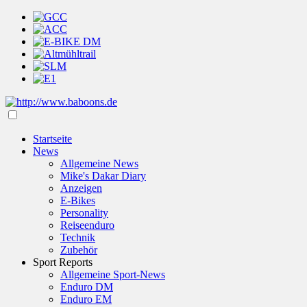
Startseite
News
Allgemeine News
Mike's Dakar Diary
Anzeigen
E-Bikes
Personality
Reiseenduro
Technik
Zubehör
Sport Reports
Allgemeine Sport-News
Enduro DM
Enduro EM