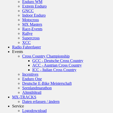
Enduro WM
Extrem Enduro
GNCC
Indoor Enduro
Motocross
MX Masters
Race-Events
Rallye
Supercross
XCC
Radio Fahrerlager
Events
Cross Country Championship
GCC - Deutsche Cross Country
ACC - Austrian Cross Country
ICC - Italian Cross Country
Incentives
Enduro One
Deutsche E-Bike Meisterschaft
Seenlandmarathon
Altmühltrail
MX-TRACKS
Daten erfassen / ändern
Service
Logodownload