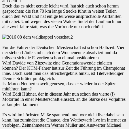
auf dem "i".
Doch das es nicht gerade leicht wird, hat sich auch schon herum
gesprochen: die fast 70 km lange Strecke führt in weiten Teilen
durch den Wald und hat einige teilweise anspruchsolle Auffahrten
mit dabei. Und wegen des vielen Waldes findet der Lauf auch nur
alle zwei Jahre statt, was die Vorfreude nur noch erhöht.
Für die Fahrer der Deutschen Meisterschaft ist schon Halbzeit: Vier
der sieben Läufe sind nach dem Wochenende absolviert und da
müssen sich die Favoriten schon einmal positionieren.
Wird Davide von Zitzewitz eine Generationswende einleiten
können? Der KTM-Fahrer hat zur Zeit die Führung im Championat
inne. Doch zieht man das Streichergebnis hinzu, ist Titelverteidiger
Dennis Schröter punktgleich.
Ist Marco Neubert soweit genesen, dass er wieder in der Spitze
mitfahren kann?
Wird Eddi Hübner, der in diesem Jahr nun schon das vierte (!)
Motorrad in einer Meisterschaft einsetzt, an die Stärke des Vorjahres
anknüpfen können?
Es wird im höchsten Maße spannend, und wer nicht live dabei sein
kann, hat zumindest die Chance, den Wettbewerb live im Internet zu
verfolgen. Zeitnahmeteam Werner Müller und Auswerter Michael