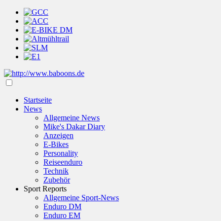
Startseite
News
Allgemeine News
Mike's Dakar Diary
Anzeigen
E-Bikes
Personality
Reiseenduro
Technik
Zubehör
Sport Reports
Allgemeine Sport-News
Enduro DM
Enduro EM