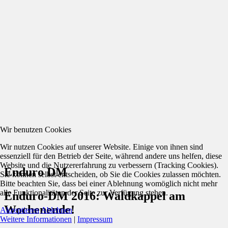
Wir benutzen Cookies
Wir nutzen Cookies auf unserer Website. Einige von ihnen sind
essenziell für den Betrieb der Seite, während andere uns helfen, diese
Website und die Nutzererfahrung zu verbessern (Tracking Cookies).
Enduro DM
Sie können selbst entscheiden, ob Sie die Cookies zulassen möchten.
Bitte beachten Sie, dass bei einer Ablehnung womöglich nicht mehr
alle Funktionalitäten der Seite zur Verfügung stehen.
Enduro-DM 2016: Waldkappel am
Wochenende!
Akzeptieren
Ablehnen
Weitere Informationen
|
Impressum