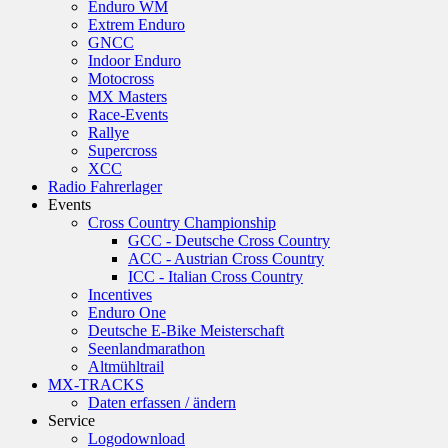
Enduro WM
Extrem Enduro
GNCC
Indoor Enduro
Motocross
MX Masters
Race-Events
Rallye
Supercross
XCC
Radio Fahrerlager
Events
Cross Country Championship
GCC - Deutsche Cross Country
ACC - Austrian Cross Country
ICC - Italian Cross Country
Incentives
Enduro One
Deutsche E-Bike Meisterschaft
Seenlandmarathon
Altmühltrail
MX-TRACKS
Daten erfassen / ändern
Service
Logodownload