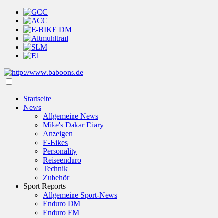
Startseite
News
Allgemeine News
Mike's Dakar Diary
Anzeigen
E-Bikes
Personality
Reiseenduro
Technik
Zubehör
Sport Reports
Allgemeine Sport-News
Enduro DM
Enduro EM