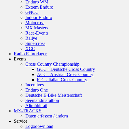
Enduro WM
Extrem Enduro
GNCC
Indoor Enduro
Motocross
MX Masters
Race-Events
Rallye
Supercross
XCC
Radio Fahrerlager
Events
Cross Country Championship
GCC - Deutsche Cross Country
ACC - Austrian Cross Country
ICC - Italian Cross Country
Incentives
Enduro One
Deutsche E-Bike Meisterschaft
Seenlandmarathon
Altmühltrail
MX-TRACKS
Daten erfassen / ändern
Service
Logodownload