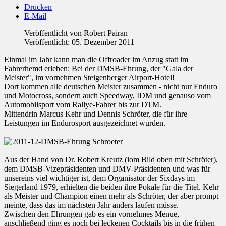
Drucken
E-Mail
Veröffentlicht von
Robert Pairan
Veröffentlicht: 05. Dezember 2011
Einmal im Jahr kann man die Offroader im Anzug statt im
Fahrerhemd erleben: Bei der DMSB-Ehrung, der "Gala der
Meister", im vornehmen Steigenberger Airport-Hotel!
Dort kommen alle deutschen Meister zusammen - nicht nur Enduro
und Motocross, sondern auch Speedway, IDM und genauso vom
Automobilsport vom Rallye-Fahrer bis zur DTM.
Mittendrin Marcus Kehr und Dennis Schröter, die für ihre
Leistungen im Endurosport ausgezeichnet wurden.
Aus der Hand von Dr. Robert Kreutz (iom Bild oben mit Schröter),
dem DMSB-Vizepräsidenten und DMV-Präsidenten und was für
unsereins viel wichtiger ist, dem Organisator der Sixdays im
Siegerland 1979, erhielten die beiden ihre Pokale für die Titel. Kehr
als Meister und Champion einen mehr als Schröter, der aber prompt
meinte, dass das im nächsten Jahr anders laufen müsse.
Zwischen den Ehrungen gab es ein vornehmes Menue,
anschließend ging es noch bei leckenen Cocktails bis in die frühen