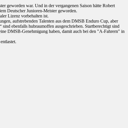
ister geworden war. Und in der vergangenen Saison hätte Robert
tzdem Deutscher Junioren-Meister geworden.
ler Lizenz vorbehalten ist.
ll jungen, aufstrebenden Talenten aus dem DMSB Enduro Cup, aber
“ sind ebenfalls hubraumoffen ausgeschrieben. Startberechtigt sind
nd eine DMSB-Genehmigung haben, damit auch bei den "A-Fahrern" in
ntlastet.