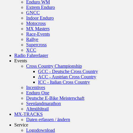
Enduro WM
Extrem Enduro
GNCC
Indoor Enduro
Motocross
MX Masters
Race-Events
Rallye
Supercross
XCC
Radio Fahrerlager
Events
Cross Country Championship
GCC - Deutsche Cross Country
ACC - Austrian Cross Country
ICC - Italian Cross Country
Incentives
Enduro One
Deutsche E-Bike Meisterschaft
Seenlandmarathon
Altmühltrail
MX-TRACKS
Daten erfassen / ändern
Service
Logodownload