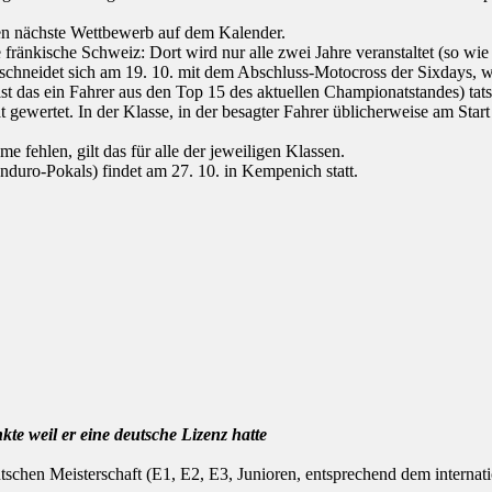
den nächste Wettbewerb auf dem Kalender.
 fränkische Schweiz: Dort wird nur alle zwei Jahre veranstaltet (so wi
rschneidet sich am 19. 10. mit dem Abschluss-Motocross der Sixdays, wa
st das ein Fahrer aus den Top 15 des aktuellen Championatstandes) tats
ewertet. In der Klasse, in der besagter Fahrer üblicherweise am Start w
 fehlen, gilt das für alle der jeweiligen Klassen.
duro-Pokals) findet am 27. 10. in Kempenich statt.
e weil er eine deutsche Lizenz hatte
tschen Meisterschaft (E1, E2, E3, Junioren, entsprechend dem internat