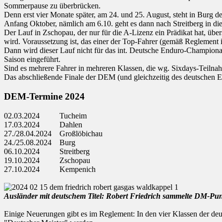
Sommerpause zu überbrücken.
Denn erst vier Monate später, am 24. und 25. August, steht in Burg 
Anfang Oktober, nämlich am 6.10. geht es dann nach Streitberg in die
Der Lauf in Zschopau, der nur für die A-Lizenz ein Prädikat hat, übe
wird. Voraussetzung ist, das einer der Top-Fahrer (gemäß Reglement i
Dann wird dieser Lauf nicht für das int. Deutsche Enduro-Championat g
Saison eingeführt.
Sind es mehrere Fahrer in mehreren Klassen, die wg. Sixdays-Teilnahme
Das abschließende Finale der DEM (und gleichzeitig des deutschen En
DEM-Termine 2024
02.03.2024 Tucheim
17.03.2024 Dahlen
27./28.04.2024 Großlöbichau
24./25.08.2024 Burg
06.10.2024 Streitberg
19.10.2024 Zschopau
27.10.2024 Kempenich
Ausländer mit deutschem Titel: Robert Friedrich sammelte DM-Punkt
Einige Neuerungen gibt es im Reglement: In den vier Klassen der deu