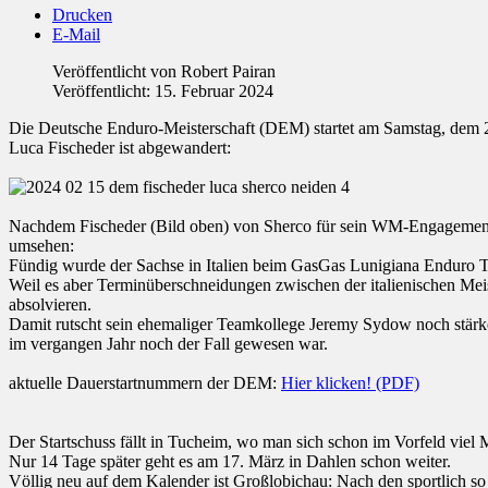
Drucken
E-Mail
Veröffentlicht von
Robert Pairan
Veröffentlicht: 15. Februar 2024
Die Deutsche Enduro-Meisterschaft (DEM) startet am Samstag, dem 2.
Luca Fischeder ist abgewandert:
Nachdem Fischeder (Bild oben) von Sherco für sein WM-Engagement k
umsehen:
Fündig wurde der Sachse in Italien beim GasGas Lunigiana Enduro Team
Weil es aber Terminüberschneidungen zwischen der italienischen Meister
absolvieren.
Damit rutscht sein ehemaliger Teamkollege Jeremy Sydow noch stärker i
im vergangen Jahr noch der Fall gewesen war.
aktuelle Dauerstartnummern der DEM:
Hier klicken! (PDF)
Der Startschuss fällt in Tucheim, wo man sich schon im Vorfeld viel
Nur 14 Tage später geht es am 17. März in Dahlen schon weiter.
Völlig neu auf dem Kalender ist Großlobichau: Nach den sportlich so