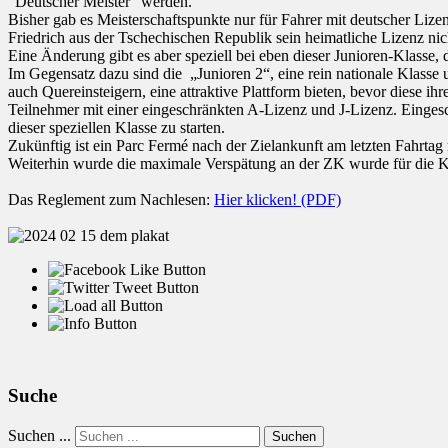
"Deutscher Meister" werden.
Bisher gab es Meisterschaftspunkte nur für Fahrer mit deutscher Liz
Friedrich aus der Tschechischen Republik sein heimatliche Lizenz n
Eine Änderung gibt es aber speziell bei eben dieser Junioren-Klasse, 
Im Gegensatz dazu sind die „Junioren 2“, eine rein nationale Klass
auch Quereinsteigern, eine attraktive Plattform bieten, bevor diese i
Teilnehmer mit einer eingeschränkten A-Lizenz und J-Lizenz. Einge
dieser speziellen Klasse zu starten.
Zukünftig ist ein Parc Fermé nach der Zielankunft am letzten Fahrtag
Weiterhin wurde die maximale Verspätung an der ZK wurde für die K
Das Reglement zum Nachlesen:
Hier klicken! (PDF)
Suche
Suchen ...
Suchen