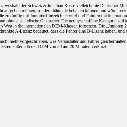
enz, weshalb der Schweizer Jonathan Rosse vielleicht nie Deutscher Me
icht aufgeben müssen, sondern hätte die behalten können und wäre tro
die zukünftig mit Junioren1 bezeichnet wird und Fahrern mit internationa
e und ohne ausländische Gaststarter. Die neu geschaffene Kategorie so
hren Weg in die internationalen DEM-Klassen fortsetzen. Die „Junioren 2
schränkte A-Lizenz bedeutet, dass die Fahrer eine B-Lizenz haben, u
 nicht mehr vorgeschrieben, was Veranstalter und Fahrer gleichermaßen e
lassen außerhalb der DEM von 30 auf 20 Minuten verkürzt.